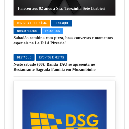
Faleceu aos 82 anos a Sra. Terezinha Sete Barbieri
COZINHA E CULINÁRIA
DESTAQUE
NOSSO ESTADO
PARCEIROS
Sabadão combina com pizza, boas conversas e momentos
especiais na La DiLá Pizzaria!
DESTAQUE
EVENTOS E FESTAS
Neste sábado (08): Banda TAO se apresenta no
Restaurante Sagrada Família em Muzambinho