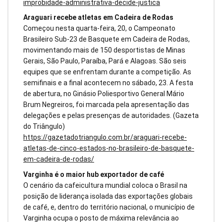
improbidade-administrativa-decide-justica
Araguari recebe atletas em Cadeira de Rodas
Começou nesta quarta-feira, 20, o Campeonato
Brasileiro Sub-23 de Basquete em Cadeira de Rodas,
movimentando mais de 150 desportistas de Minas
Gerais, São Paulo, Paraíba, Pará e Alagoas. São seis
equipes que se enfrentam durante a competição. As
semifinais e a final acontecem no sábado, 23. A festa
de abertura, no Ginásio Poliesportivo General Mário
Brum Negreiros, foi marcada pela apresentação das
delegações e pelas presenças de autoridades. (Gazeta
do Triângulo)
https://gazetadotriangulo.com.br/araguari-recebe-
atletas-de-cinco-estados-no-brasileiro-de-basquete-
em-cadeira-de-rodas/
Varginha é o maior hub exportador de café
O cenário da cafeicultura mundial coloca o Brasil na
posição de liderança isolada das exportações globais
de café, e, dentro do território nacional, o município de
Varginha ocupa o posto de máxima relevância ao