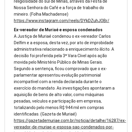
religiosidade do sul de Minas, através da Festa de
Nossa Senhora do Café e a força de trabalho do
mineiro. (Folha Machadense)
https://www.instagram.com/reels/DYkDZuhJOBr/
Ex-vereador de Muriaé e esposa condenados
A Justiça de Muriaé condenou o ex-vereador Carlos
Delfim e a esposa, desta vez, por ato de improbidade
administrativa relacionado a enriquecimento ilícito. A
decisão foi proferida pela 3ª Vara Cível após ação
movida pelo Ministério Público de Minas Gerais.
Segundo a sentença, ficou comprovado que o ex-
parlamentar apresentou evolução patrimonial
incompatível com a renda declarada durante o
exercício do mandato. As investigações apontaram a
aquisição de bens de alto valor, como máquinas
pesadas, veículos e participação em empresa,
totalizando pelo menos R$ 944 mil em compras
identificadas. (Gazeta de Muriaé)
https://gazetademuriae.com.br/noticia/detalhe/16287/ex-
vereador-de-muriae-e-esposa-sao-condenados-por-