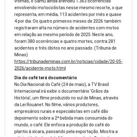
vítimas, o Samu ainda atendeu 1.363 ocorrências
envolvendo motociclistas nesse mesmo recorte, o que
representa, em média, 113 acidentes por mês e quase
4 por dia. Os quatro primeiros meses de 2026 também
registraram alta no número de acidentes com motos
em relação ao mesmo período de 2025. Neste ano,
foram 380 ocorrências e quatro mortes, contra 281
acidentes e três óbitos no ano passado. (Tribuna de
Minas)
https://tribunademinas.com.br/noticias/cidade/20-05-
2026/acidente-moto.html
Dia do café terá documentário
No Dia Nacional do Café (24 de maio), a TV Brasil
Internacional irá exibir o documentário ‘Grãos da
História’, um filme produzido no sul de Minas, através
da Lei Rouanet. No filme, vários produtores,
empresários rurais e especialistas em café dão
depoimento sobre a 2ª bebida mais consumida do
mundo, o café. Ele enfoca a produção do café do
plantio à xícara, passando pela exportação. Mostra a