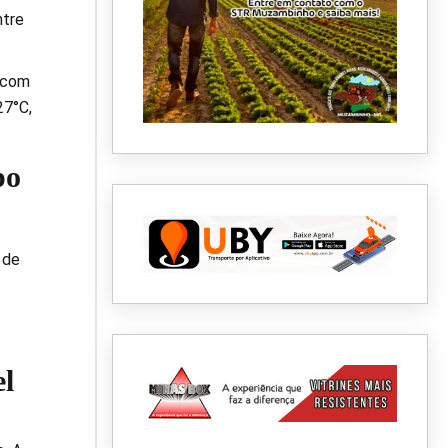
ntre
 com
27°C,
po
 de
el