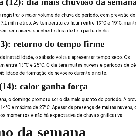
ra (12): dia mais chuvoso da seman
e registrar o maior volume de chuva do período, com previsão de
,2 milímetros. As temperaturas ficam entre 13°C e 19°C, man
céu permanece encoberto durante boa parte do dia.
3): retorno do tempo firme
a instabilidade, o sábado volta a apresentar tempo seco. Os
m entre 13°C e 25°C. O dia terá muitas nuvens e períodos de c
ibilidade de formação de nevoeiro durante a noite.
14): calor ganha força
na, o domingo promete ser o dia mais quente do período. A pre
14°C e máxima de 27°C. Apesar da presença de muitas nuvens, o
os momentos e não há expectativa de chuva significativa.
mo da semana