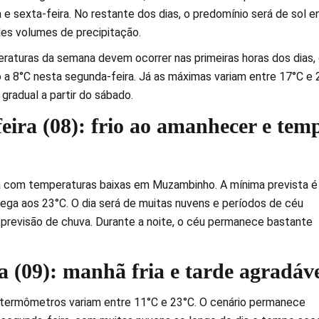
 e sexta-feira. No restante dos dias, o predomínio será de sol e
es volumes de precipitação.
aturas da semana devem ocorrer nas primeiras horas dos dias,
a 8°C nesta segunda-feira. Já as máximas variam entre 17°C e 
radual a partir do sábado.
eira (08): frio ao amanhecer e tem
com temperaturas baixas em Muzambinho. A mínima prevista é
ega aos 23°C. O dia será de muitas nuvens e períodos de céu
previsão de chuva. Durante a noite, o céu permanece bastante
a (09): manhã fria e tarde agradáv
s termômetros variam entre 11°C e 23°C. O cenário permanece