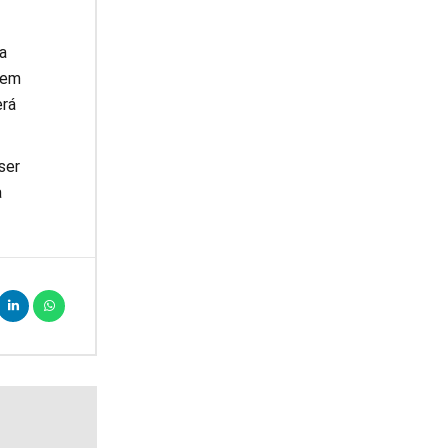
a
 em
erá
ser
a