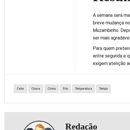
A semana será mar
breve mudança no 
Muzambinho. Depoi
ser mais agradável 
Para quem preten
entre segunda e q
exigem atenção ao
Calor
Chuva
Clima
Frio
Temperatura
Tempo
Redação