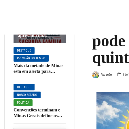
term
DESTAQUE
EVENTOS E
FESTAS
Muza
Neste sábado (08):
Banda TAO se
pode 
apresenta no
Restaurante Sagrada
Família em
quint
DESTAQUE
Muzambinho
PREVISÃO DO TEMPO
Mais da metade de Minas
está em alerta para
Redação
8 de
vendaval nesta quinta;
Muzambinho está na lista
DESTAQUE
NOSSO ESTADO
POLÍTICA
Convenções terminam e
Minas Gerais define os
principais candidatos ao
Governo do Estado em