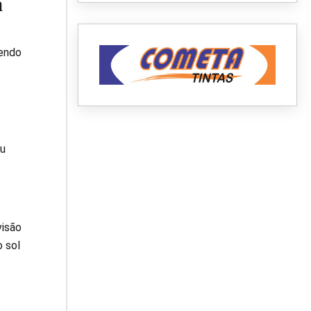
a
tendo
éu
visão
 sol