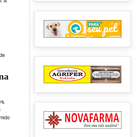
. A
 de
 na
va,
s
úmido