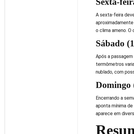
Sexta-fei
A sexta-feira dev
aproximadamente 7
o clima ameno. O 
Sábado (1
Após a passagem d
termômetros varia
nublado, com poss
Domingo (
Encerrando a sema
aponta mínima de 
aparece em divers
Resu