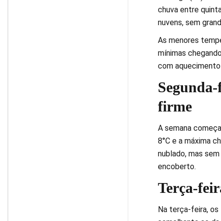
chuva entre quinta
nuvens, sem grand
As menores temper
mínimas chegando 
com aquecimento g
Segunda-f
firme
A semana começa 
8°C e a máxima ch
nublado, mas sem 
encoberto.
Terça-feir
Na terça-feira, o