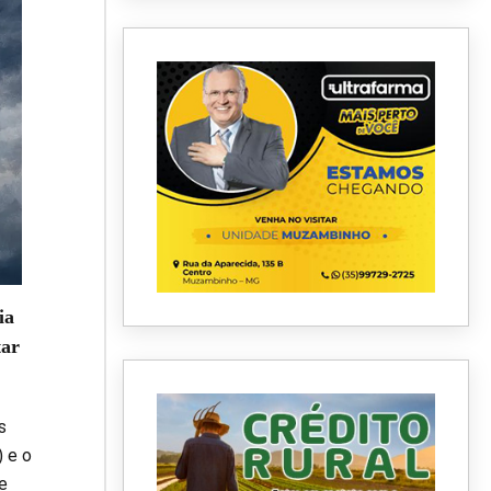
ia
tar
s
) e o
e