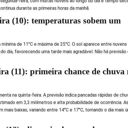
segunda-feira, com muitas nuvens ao longo do dia e tempo seco
ontinua durante as primeiras horas da manhã.
ira (10): temperaturas sobem um
rá mínima de 11°C e máxima de 25°C. O sol aparece entre nuvens
 do dia, favorecendo uma tarde mais agradável. Não há previsão
ira (11): primeira chance de chuva
menta na quinta-feira. A previsão indica pancadas rápidas de chu
imado em 3,3 milímetros e alta probabilidade de ocorrência. A
m mais baixas, variando entre 14°C e 17°C, tornando o dia mais 