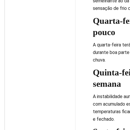
semelhante ao da 
sensação de frio c
Quarta-fe
pouco
A quarta-feira te
durante boa parte
chuva.
Quinta-fe
semana
A instabilidade au
com acumulado est
temperaturas fica
e fechado.