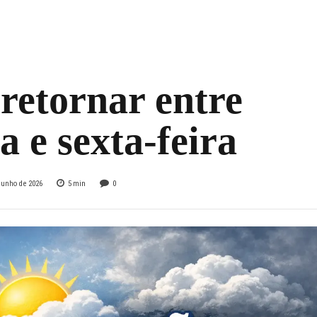
ina mais quente e
mbinho; chuva
retornar entre
a e sexta-feira
 junho de 2026
5
min
0