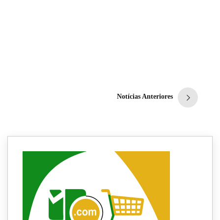
Neste Domingo, 06/06, tem
live !!! Não deixe de
participar!!
Redação
6 de junho de 2021
2
min
0
Notícias Anteriores