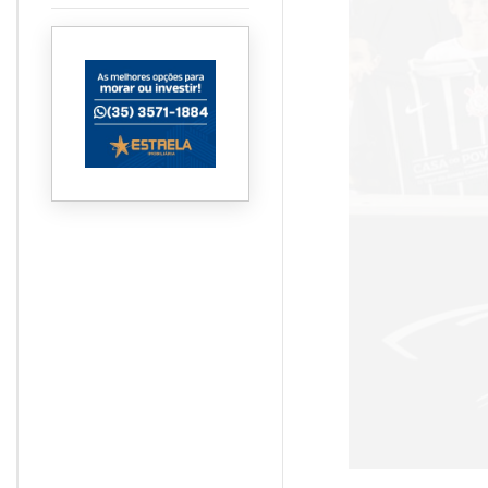
supera dois terços da safra
e atinge 67,3%