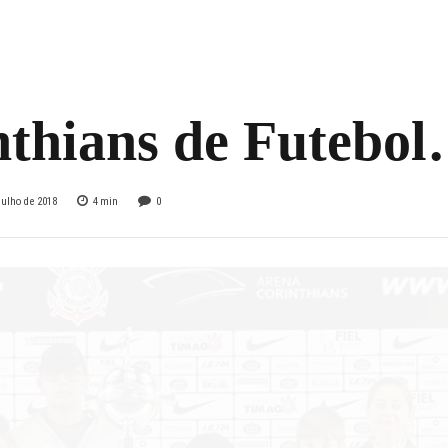
anha seu filho e
pe na Copa
nthians de Futebo
julho de 2018
4
min
0