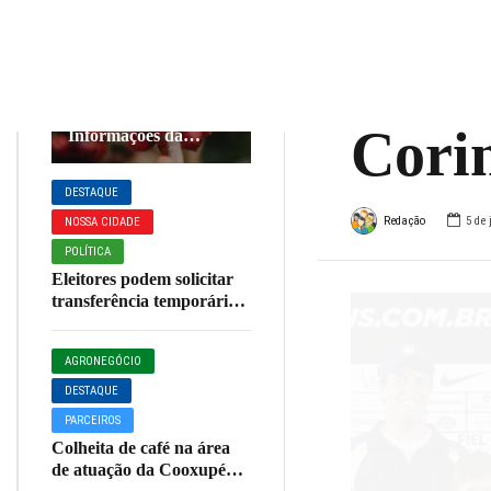
acomp
AGRONEGÓCIO
DESTAQUE
equi
Café em Foco,
05/08/26, Cotações e
Cori
Informações da
Cafeicultura
DESTAQUE
Redação
5 de 
NOSSA CIDADE
POLÍTICA
Eleitores podem solicitar
transferência temporária
do local de votação até 20
de agosto
AGRONEGÓCIO
DESTAQUE
PARCEIROS
Colheita de café na área
de atuação da Cooxupé