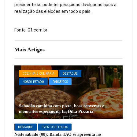
presidente só pode ter pesquisas divulgadas após a
realização das eleições em todo o país.
Fonte: G1.com.br
Mais Artigos
COZINHA E CULINÁRIA
DESTAQUE
NOSSO ESTADO
PARCEIROS
Sabadão combina com pizza, boas conversas e
momentos especiais na La DiLá Pizzaria!
DESTAQUE
EVENTOS E FESTAS
Neste sábado (08): Banda TAO se apresenta no