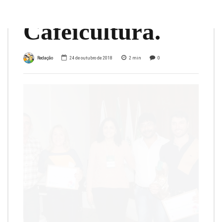
Tecnológica da
Cafeicultura.
Redação
24 de outubro de 2018
2
min
0