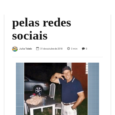
com mulher
pelas redes
sociais
Julia Toledo
31 de outubro de 2018
3
min
0