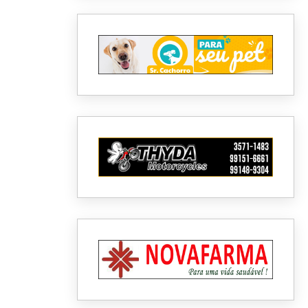
o do
no