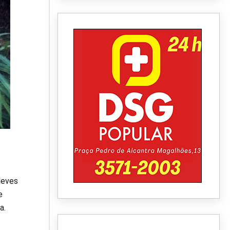
leves
e
a.