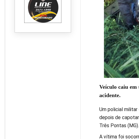
Veículo caiu em 
acidente.
Um policial milita
depois de capotar 
Três Pontas (MG). O
A vítima foi soco