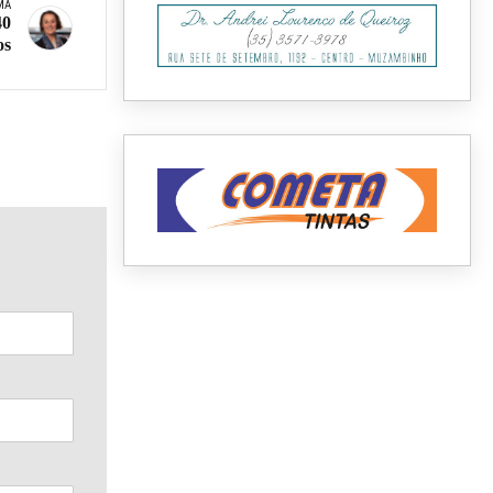
MA
40
os