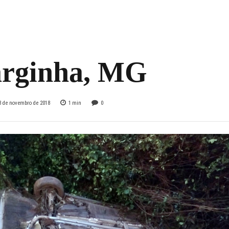
entos leves após
ar carro em rodov
arginha, MG
3 de novembro de 2018
1
min
0