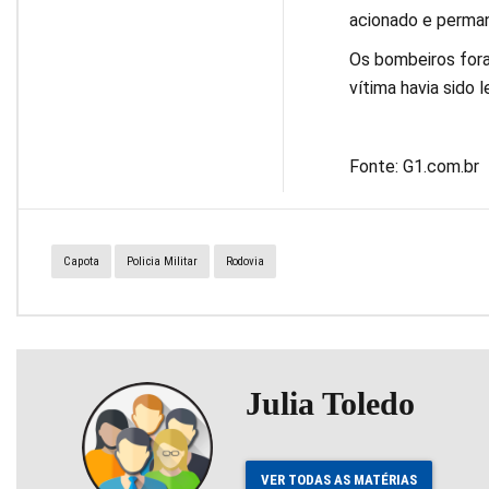
acionado e permane
Os bombeiros fora
vítima havia sido l
Fonte: G1.com.br
Capota
Policia Militar
Rodovia
Julia Toledo
VER TODAS AS MATÉRIAS