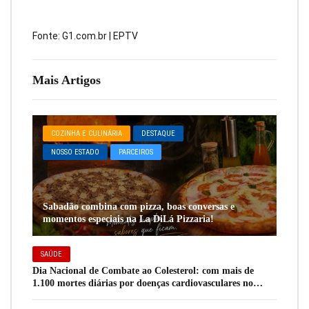
Fonte: G1.com.br | EPTV
Mais Artigos
COZINHA E CULINÁRIA
DESTAQUE
NOSSO ESTADO
PARCEIROS
Sabadão combina com pizza, boas conversas e
momentos especiais na La DiLá Pizzaria!
SAÚDE
Dia Nacional de Combate ao Colesterol: com mais de
1.100 mortes diárias por doenças cardiovasculares no
Brasil, novo remédio oral surge como aliado para
pacientes de alto risco