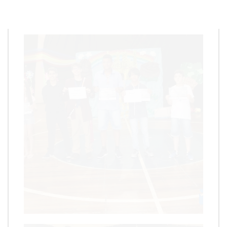
Redação
15 de dezembro de 2018
1
min
0