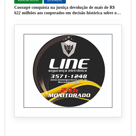
AGRONEGÓCIO
DESTAQUE
Cooxupé conquista na justiça devolução de mais de R$
622 milhões aos cooperados em decisão histórica sobre o
Funrural