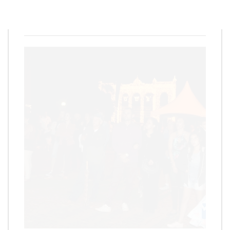
Redação
23 de dezembro de 2018
1
min
0