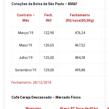
Cotações da Bolsa de São Paulo – BM&F
Contrato –
Fech.
Fechamento
Mês
INO
(R$/saca(60,5Kg)
Março/19
122,90
476,24
Maio/19
120,65
467,52
Julho/19
125,00
484,38
Setembro/19
129,00
499,88
Fechamento: 28/12/2018
Café Cereja Descascado – Mercado Físico
Município
Preço R$ Saca de 60 kg
V