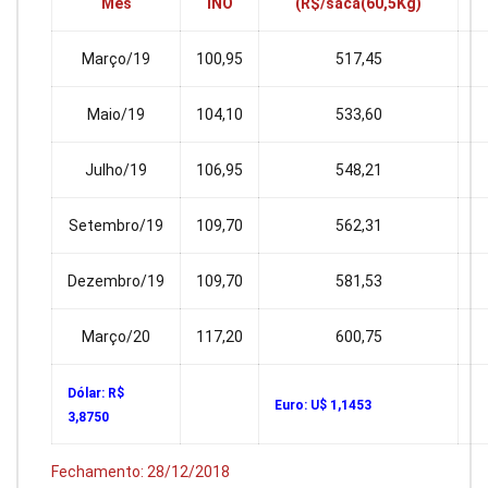
Mês
INO
(R$/saca(60,5Kg)
Março/19
100,95
517,45
Maio/19
104,10
533,60
Julho/19
106,95
548,21
Setembro/19
109,70
562,31
Dezembro/19
109,70
581,53
Março/20
117,20
600,75
Dólar: R$
Euro: U$ 1,1453
3,8750
Fechamento: 28/12/2018