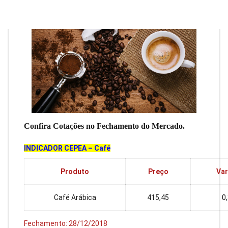
Confira Cotações no Fechamento do Mercado.
INDICADOR CEPEA – Café
Produto
Preço
Var
Café Arábica
415,45
0
Fechamento: 28/12/2018