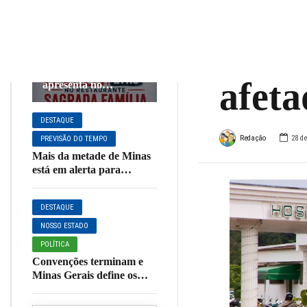
milhõ
DESTAQUE
EVENTOS E
FESTAS
Velan
Neste sábado (08):
Banda TAO se
afet
apresenta no
Restaurante Sagrada
Família em
DESTAQUE
Muzambinho
Redação
28 d
PREVISÃO DO TEMPO
Mais da metade de Minas
está em alerta para
vendaval nesta quinta;
Muzambinho está na lista
DESTAQUE
NOSSO ESTADO
POLÍTICA
Convenções terminam e
Minas Gerais define os
principais candidatos ao
Governo do Estado em