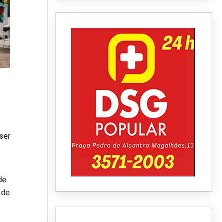
ser
de
 de