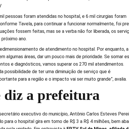
V
l pessoas foram atendidas no hospital, e 6 mil cirurgias foram
conforme Tavela, para continuar a funcionar normalmente, foi pr
ações fossem feitas, mas se a verba não for liberada, os servi
 próximo ano.
edimensionamento de atendimento no hospital. Por enquanto, a
em algumas áreas, dar um pouco mais de prioridade. Se somar e
ntos e diagnósticos, vamos superar os 270 mil atendimentos.
a possibilidade de ter uma diminuição de serviço que é
tante para a região e o impacto vai ser muito grande”, avalia.
 diz a prefeitura
ecretário executivo do município, Antônio Carlos Esteves Pereir
o para o hospital gira em torno de R$ 3 a R$ 4 milhões, bem aba
ada pela unidade. Em entrevista à
EPTV Sul de Minas, afiliada d