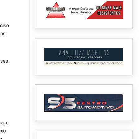
eciso
ços
sses
a, o
ixo
a