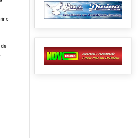
ir o
 de
.