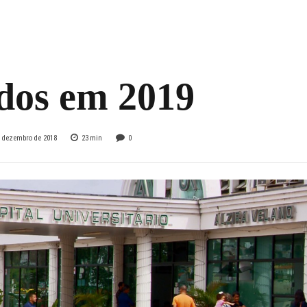
es, Hospital Alzir
o pode ter serviço
ados em 2019
e dezembro de 2018
23
min
0