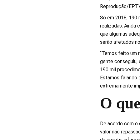
Reprodução/EPT
Só em 2018, 190 mi
realizadas. Ainda 
que algumas adequ
serão afetados no
“Temos feito um r
gente conseguiu, 
190 mil procedime
Estamos falando d
extremamente impor
O que
De acordo com o s
valor não repassad
da quantia inform