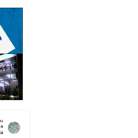
MA
 o
ta