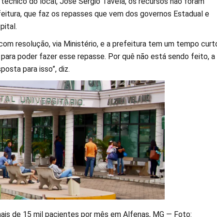
 técnico do local, José Sérgio Tavela, os recursos não foram
feitura, que faz os repasses que vem dos governos Estadual e
pital.
com resolução, via Ministério, e a prefeitura tem um tempo curt
, para poder fazer esse repasse. Por quê não está sendo feito, a
osta para isso”, diz.
ais de 15 mil pacientes por mês em Alfenas, MG — Foto: