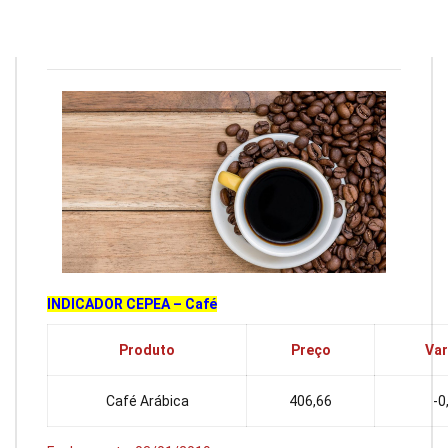
Redação
4 de janeiro de 2019
16
min
0
INDICADOR CEPEA – Café
Produto
Preço
Var
Café Arábica
406,66
-0