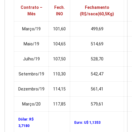
Contrato –
Fech.
Fechamento
Mês
INO
(R$/saca(60,5Kg)
Março/19
101,60
499,69
Maio/19
104,65
514,69
Julho/19
107,50
528,70
Setembro/19
110,30
542,47
Dezembro/19
114,15
561,41
Março/20
117,85
579,61
Dólar: R$
Euro: U$ 1,1353
3,7180