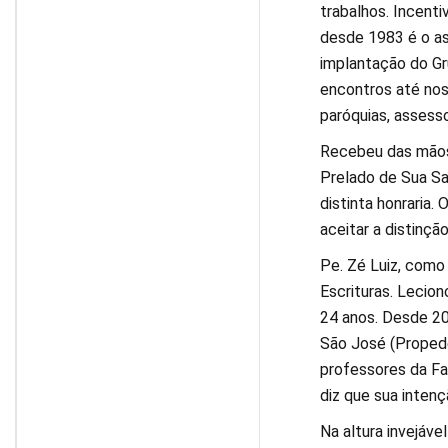
trabalhos. Incent
desde 1983 é o as
implantação do Gru
encontros até nos 
paróquias, assesso
Recebeu das mãos 
Prelado de Sua Sa
distinta honraria
aceitar a distinção
Pe. Zé Luiz, como
Escrituras. Lecion
24 anos. Desde 20
São José (Propedê
professores da Fac
diz que sua inten
Na altura invejáve