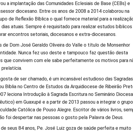
ivou a implantação das Comunidades Eclesiais de Base (CEBs) e
sessor diocesano. Entre os anos de 2008 a 2014 colaborou na
po de Reflexão Bíblica o qual fornece material para a realizaçã
dias atuais. Sempre é requisitado para realizar estudos bíblicos
rar encontros setoriais, diocesanos e extra-diocesanos.
de Dom José Geraldo Oliveira do Valle o título de Monsenhor
ntidade. Nunca fez uso deste e tampouco faz questão desta
. Os que convivem com ele sabe perfeitamente os motivos para n
 prelatícia.
 gosta de ser chamado, é um incansável estudioso das Sagradas
ou Bíblia no Centro de Estudos da Arquidiocese de Ribeirão Pret
07 leciona Introdução à Sagrada Escritura no Seminário Dioces
utico) em Guaxupé e a partir de 2013 passou a integrar o grupo
uldade Católica de Pouso Alegre. Escritor de vários livros, sem
ção foi despertar nas pessoas o gosto pela Palavra de Deus.
l de seus 84 anos, Pe. José Luiz goza de saúde perfeita e muito