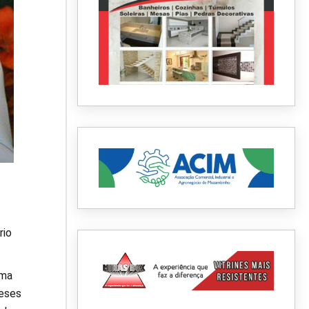
rio
oma
ceses