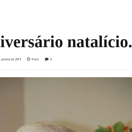
 Gonzaga do Prado
oje celebra 84 ano
iversário natalício
 janeiro de 2019
4
min
0