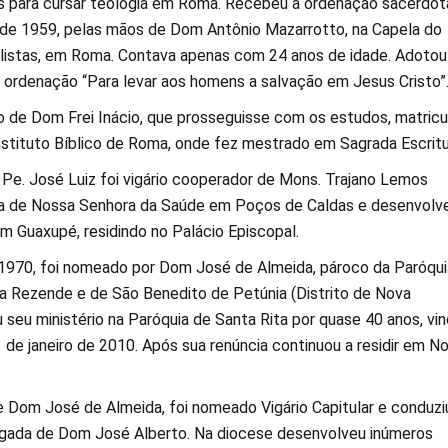
as para cursar teologia em Roma. Recebeu a ordenação sacerdot
 de 1959, pelas mãos de Dom Antônio Mazarrotto, na Capela do
listas, em Roma. Contava apenas com 24 anos de idade. Adotou
ordenação “Para levar aos homens a salvação em Jesus Cristo”
 de Dom Frei Inácio, que prosseguisse com os estudos, matricu
Instituto Bíblico de Roma, onde fez mestrado em Sagrada Escritu
, Pe. José Luiz foi vigário cooperador de Mons. Trajano Lemos
ca de Nossa Senhora da Saúde em Poços de Caldas e desenvolv
m Guaxupé, residindo no Palácio Episcopal.
 1970, foi nomeado por Dom José de Almeida, pároco da Paróqui
a Rezende e de São Benedito de Petúnia (Distrito de Nova
seu ministério na Paróquia de Santa Rita por quase 40 anos, vin
1 de janeiro de 2010. Após sua renúncia continuou a residir em N
e Dom José de Almeida, foi nomeado Vigário Capitular e conduzi
egada de Dom José Alberto. Na diocese desenvolveu inúmeros