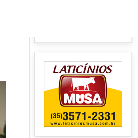
,
s
.