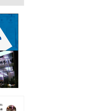
MA
ua