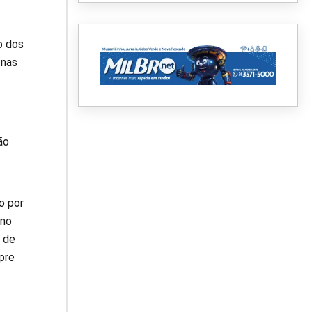
o dos
 nas
ão
o por
ano
 de
pre