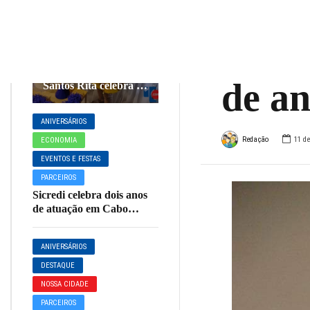
Luiz
ANIVERSÁRIOS
DESTAQUE
que h
Quatro décadas de
história: Fabrício
de an
Santos Ritá celebra 40
anos entre amigos
ANIVERSÁRIOS
Redação
11 de
ECONOMIA
EVENTOS E FESTAS
PARCEIROS
Sicredi celebra dois anos
de atuação em Cabo
Verde
ANIVERSÁRIOS
DESTAQUE
NOSSA CIDADE
PARCEIROS