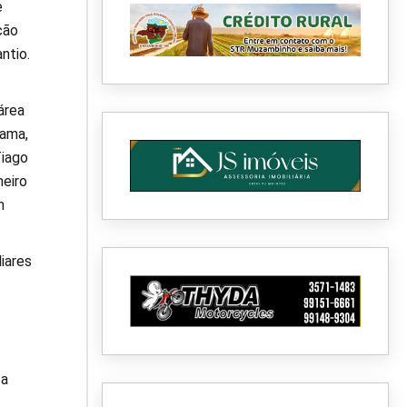
e
ção
ntio.
área
rama,
Tiago
meiro
m
iares
 a