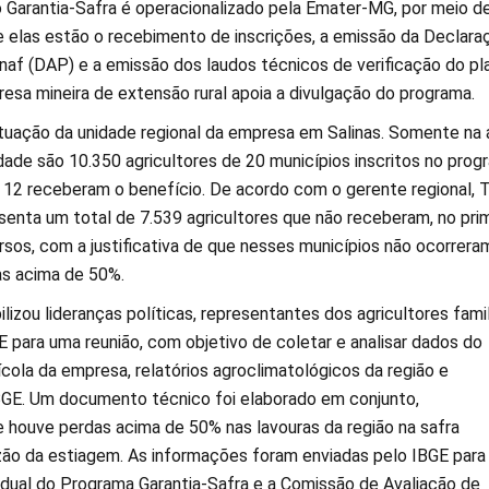
o Garantia-Safra é operacionalizado pela Emater-MG, por meio d
re elas estão o recebimento de inscrições, a emissão da Declara
naf (DAP) e a emissão dos laudos técnicos de verificação do pla
esa mineira de extensão rural apoia a divulgação do programa.
uação da unidade regional da empresa em Salinas. Somente na 
dade são 10.350 agricultores de 20 municípios inscritos no prog
12 receberam o benefício. De acordo com o gerente regional, 
senta um total de 7.539 agricultores que não receberam, no pri
sos, com a justificativa de que nesses municípios não ocorrera
as acima de 50%.
zou lideranças políticas, representantes dos agricultores famil
 para uma reunião, com objetivo de coletar e analisar dados do
rícola da empresa, relatórios agroclimatológicos da região e
GE. Um documento técnico foi elaborado em conjunto,
houve perdas acima de 50% nas lavouras da região na safra
o da estiagem. As informações foram enviadas pelo IBGE para
ual do Programa Garantia-Safra e a Comissão de Avaliação de