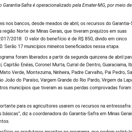
o Garantia-Safra é operacionalizado pela Emater-MG, por meio de
eis nos bancos, desde meados de abril, os recursos do Garantia-
a região Norte de Minas Gerais, que tiveram prejuízos em suas
 2017/2018. O valor do benefício é de R$ 850, divido em cinco
0. Serão 17 municípios mineiros beneficiados nessa etapa.
grama foram liberados a partir da segunda quinzena de abril par
í, Capitão Enéas, Coronel Murta, Curral de Dentro, Guaraciama, Ibi
, Mato Verde, Montezuma, Ninheira, Padre Carvalho, Pai Pedro, S
São João do Paraíso, Vargem Grande do Rio Pardo, Virgem da Lap
tros municípios que tiveram as suas perdas comprovadas foram
ortante para os agricultores usarem os recursos na entressafra 
 básicas”, diz a coordenadora do Garantia-Safra em Minas Gerai
ntos.
efício os produtores inscritos no programa, que podem retirá-l