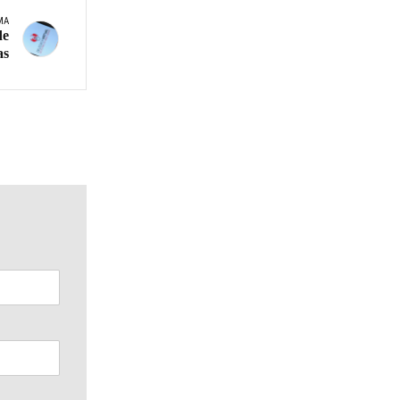
MA
de
as