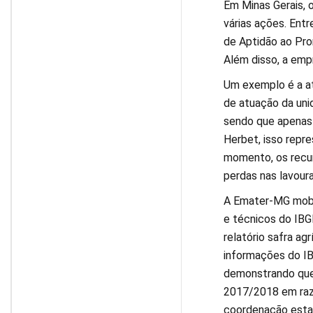
Em Minas Gerais, 
várias ações. Ent
de Aptidão ao Pro
Além disso, a empr
Um exemplo é a at
de atuação da uni
sendo que apenas 
Herbet, isso repre
momento, os recur
perdas nas lavour
A Emater-MG mobili
e técnicos do IBGE
relatório safra ag
informações do IB
demonstrando que 
2017/2018 em razã
coordenação estad