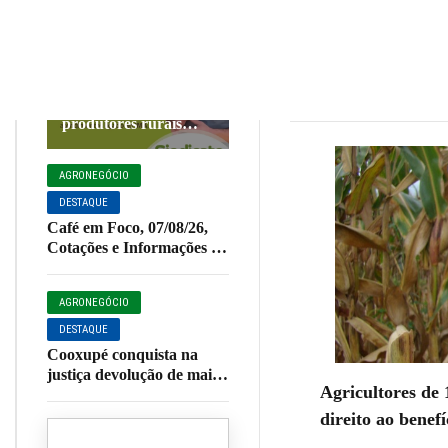
recur
AGRONEGÓCIO
DESTAQUE
NOSSA CIDADE
PARCEIROS
STR Muzambinho
Redação
30 de
amplia apoio aos
produtores rurais
com serviços e
atendimentos
AGRONEGÓCIO
administrativos
DESTAQUE
Café em Foco, 07/08/26,
Cotações e Informações da
Cafeicultura
AGRONEGÓCIO
DESTAQUE
Cooxupé conquista na
justiça devolução de mais
Agricultores de
de R$ 622 milhões aos
cooperados em decisão
direito ao benefí
histórica sobre o Funrural