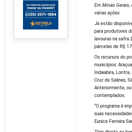
Em Minas Gerais, 
várias ações
Já estão disponív
para produtores d
lavouras na safra
parcelas de R$ 17
Os recursos do pro
municípios: Araçua
Indaiabira, Lontra
Cruz de Salinas, 
Anteriormente, ou
contemplados.
“O programa é imp
suas necessidades
Eunice Ferreira Sa
Têm direito ao ben