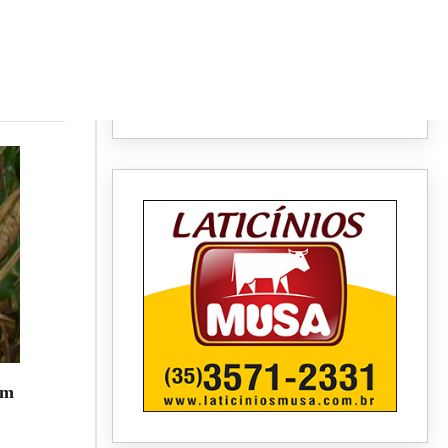
es
êm