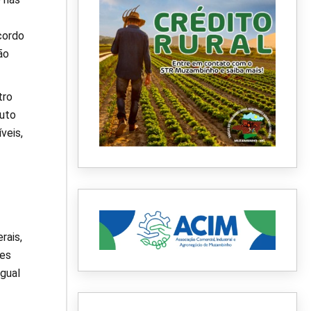
cordo
ão
tro
tuto
veis,
rais,
res
gual