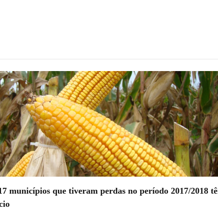
sos para produtor
 abril de 2019
5
min
0
 17 municípios que tiveram perdas no período 2017/2018 t
cio