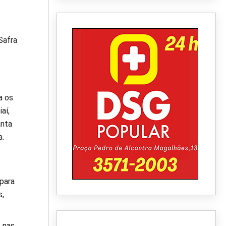
Safra
a os
aí,
anta
a.
para
s,
o nas