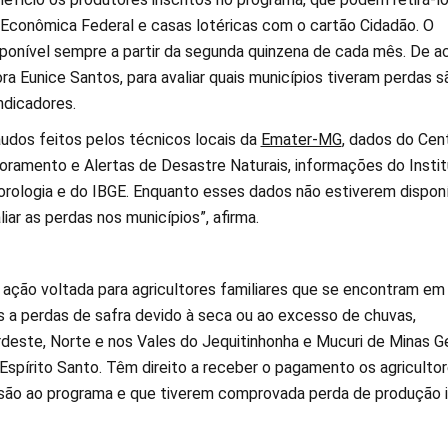
 Econômica Federal e casas lotéricas com o cartão Cidadão. O
isponível sempre a partir da segunda quinzena de cada mês. De a
a Eunice Santos, para avaliar quais municípios tiveram perdas s
indicadores.
audos feitos pelos técnicos locais da
Emater-MG
, dados do Cen
oramento e Alertas de Desastre Naturais, informações do Insti
rologia e do IBGE. Enquanto esses dados não estiverem disponí
liar as perdas nos municípios”, afirma.
ação voltada para agricultores familiares que se encontram em
os a perdas de safra devido à seca ou ao excesso de chuvas,
rdeste, Norte e nos Vales do Jequitinhonha e Mucuri de Minas Ge
Espírito Santo. Têm direito a receber o pagamento os agriculto
são ao programa e que tiverem comprovada perda de produção i