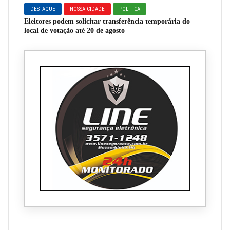
DESTAQUE
NOSSA CIDADE
POLÍTICA
Eleitores podem solicitar transferência temporária do
local de votação até 20 de agosto