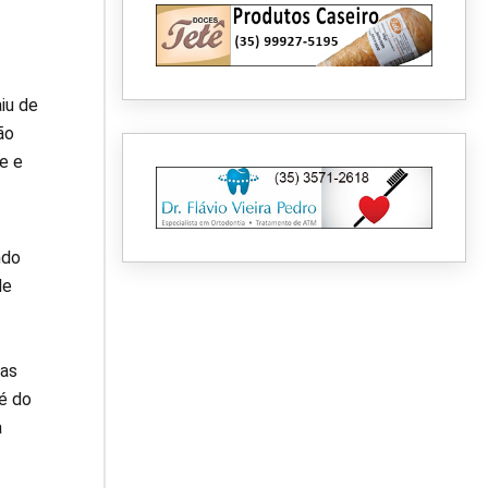
iu de
ão
e e
ndo
de
das
 é do
a