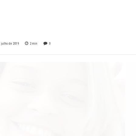
upeana deixa
iares desesperados
 julho de 2019
2
min
0