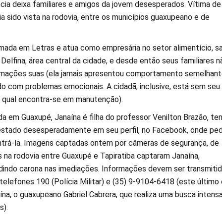
ia deixa familiares e amigos da jovem desesperados. Vítima de
ia sido vista na rodovia, entre os municípios guaxupeano e de
rmada em Letras e atua como empresária no setor alimentício, sa
Delfina, área central da cidade, e desde então seus familiares n
rmações suas (ela jamais apresentou comportamento semelhant
do com problemas emocionais. A cidadã, inclusive, está sem seu
 o qual encontra-se em manutenção).
a em Guaxupé, Janaína é filha do professor Venilton Brazão, te
festado desesperadamente em seu perfil, no Facebook, onde pe
ntrá-la. Imagens captadas ontem por câmeras de segurança, de
 na rodovia entre Guaxupé e Tapiratiba captaram Janaína,
indo carona nas imediações. Informações devem ser transmiti
elefones 190 (Polícia Militar) e (35) 9-9104-6418 (este último
na, o guaxupeano Gabriel Cabrera, que realiza uma busca intens
s).