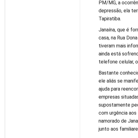
PM/MG, a ocorrênc
depressão, ela ter
Tapiratiba.
Janaína, que é fo
casa, na Rua Dona 
tiveram mais info
ainda está sofren
telefone celular,
Bastante conhecid
ele aliás se mani
ajuda para reenco
empresas situadas
supostamente ped
com urgência aos t
namorado de Janaí
junto aos familiare