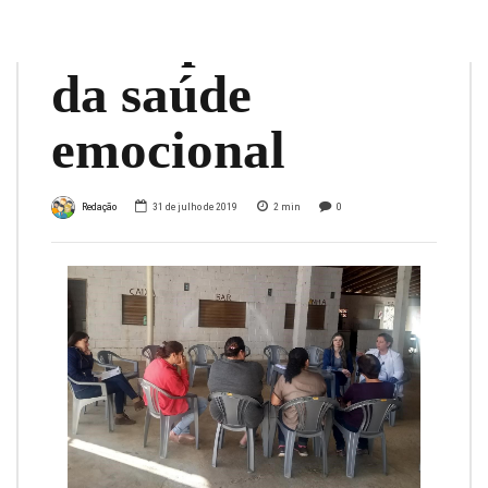
da importância
da saúde
emocional
Redação
31 de julho de 2019
2
min
0