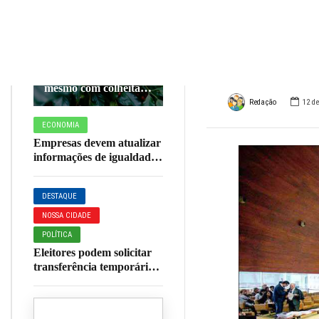
1,86 
AGRONEGÓCIO
ECONOMIA
este 
Preços do café
avançam em julho
mesmo com colheita
em fase final
Redação
12 d
ECONOMIA
Empresas devem atualizar
informações de igualdade
salarial entre homens e
mulheres até o fim do mês
DESTAQUE
NOSSA CIDADE
POLÍTICA
Eleitores podem solicitar
transferência temporária
do local de votação até 20
de agosto