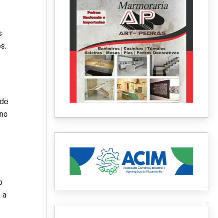
s
s.
 de
ano
s
o
 a