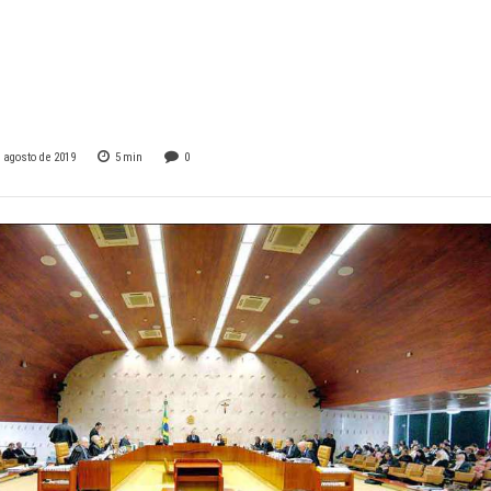
bilhão para Minas
ano
e agosto de 2019
5
min
0