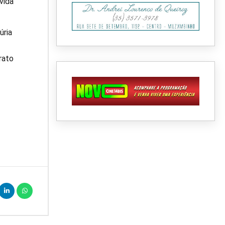
vida
úria
rato