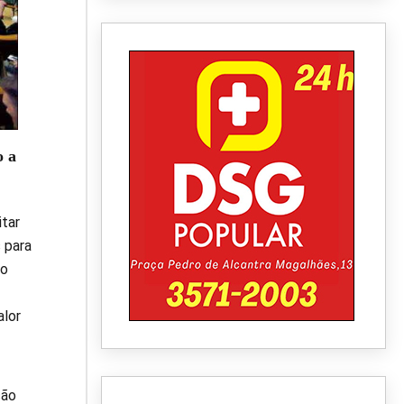
o a
itar
 para
do
alor
ção