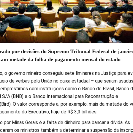
erado por decisões do Supremo Tribunal Federal de janeir
ntam metade da folha de pagamento mensal do estado
lho, o governo mineiro conseguiu sete liminares na Justiça para ev
ueio de verbas pela União no caixa estadual – que seriam usadas
 empréstimos com instituições como o Banco do Brasil, Banco 
l S/A (BNB) e o Banco Internacional para Reconstrução e
Bird). O valor corresponde a, por exemplo, mais da metade do v
agamento do Executivo, hoje de R$ 3,3 bilhões.
por Minas Gerais é a falta de dinheiro para bancar a dívida. As
eram os ministros também a determinar a suspensão da inscri