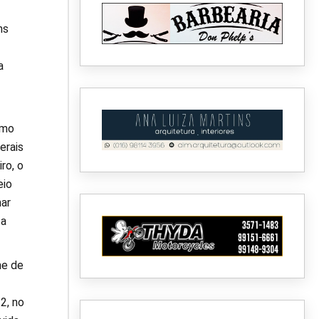
ns
a
imo
erais
ro, o
eio
nar
 a
me de
2, no