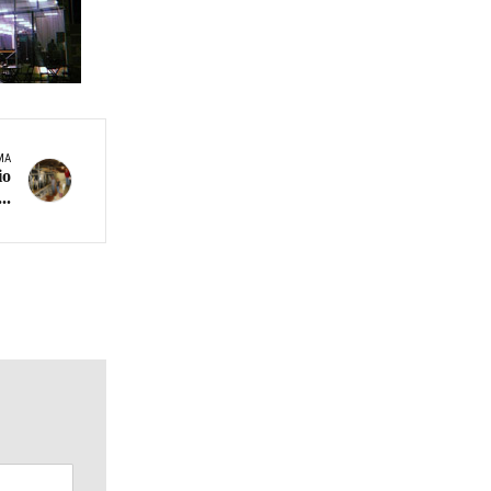
MA
io
..