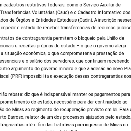
 cadastros restritivos federais, como o Serviço Auxiliar de
Transferências Voluntárias (Cauc) e o Cadastro Informativo dos
ados de Órgãos e Entidades Estaduais (Cadin). A inscrição nesse
 impedir o estado de receber transferências de recursos público
tratos de contragarantia permitem o bloqueio pela União de
cionais e receitas próprias do estado – o que o governo alega
s a situação econômica, o que comprometeria a prestação de
 essenciais e o salário dos servidores, que continuam recebendo
Outro argumento do governo mineiro é que a adesão ao novo Pl
scal (PRF) impossibilita a execução dessas contragarantias ao
União rebate: diz que é indispensável manter os pagamentos para
rometimento do estado, necessário para dar continuidade ao
o de Minas ao regimento de recuperação previsto em lei. Para 
rto Barroso, relator de um dos processos ajuizados pelo estado,
ragarantias até o fim das tratativas para ingresso de Minas no