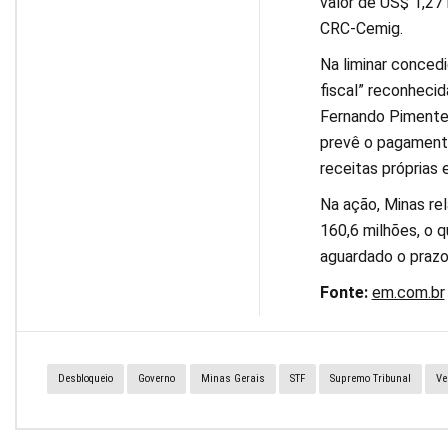
valor de US$ 1,27
CRC-Cemig.
Na liminar concedi
fiscal” reconheci
Fernando Pimentel
prevê o pagamento
receitas próprias 
Na ação, Minas re
160,6 milhões, o q
aguardado o prazo 
Fonte:
em.com.br
Desbloqueio
Governo
Minas Gerais
STF
Supremo Tribunal
Ve