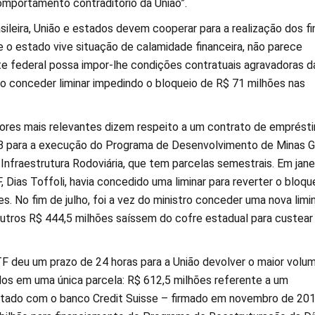
mportamento contraditório da União”.
ileira, União e estados devem cooperar para a realização dos fi
e o estado vive situação de calamidade financeira, não parece
te federal possa impor-lhe condições contratuais agravadoras d
 ao conceder liminar impedindo o bloqueio de R$ 71 milhões nas
ores mais relevantes dizem respeito a um contrato de emprést
B para a execução do Programa de Desenvolvimento de Minas G
nfraestrutura Rodoviária, que tem parcelas semestrais. Em janei
 Dias Toffoli, havia concedido uma liminar para reverter o bloqu
s. No fim de julho, foi a vez do ministro conceder uma nova limi
outros R$ 444,5 milhões saíssem do cofre estadual para custear
TF deu um prazo de 24 horas para a União devolver o maior volu
os em uma única parcela: R$ 612,5 milhões referente a um
tado com o banco Credit Suisse – firmado em novembro de 201