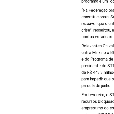
programa é um “co
“Na Federação bras
constitucionais. S
razoável que o en
crise”, ressaltou,
contas estaduais.
Relevantes Os val
entre Minas e o B
e do Programa de I
presidente do STF,
de R$ 443,3 milhõe
para impedir que 
parcela de junho.
Em fevereiro, o S
recursos bloquead
empréstimo do es