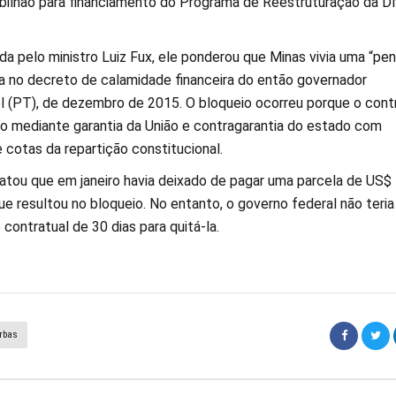
 bilhão para financiamento do Programa de Reestruturação da Dí
da pelo ministro Luiz Fux, ele ponderou que Minas vivia uma “pen
da no decreto de calamidade financeira do então governador
 (PT), de dezembro de 2015. O bloqueio ocorreu porque o cont
 mediante garantia da União e contragarantia do estado com
e cotas da repartição constitucional.
latou que em janeiro havia deixado de pagar uma parcela de US$
ue resultou no bloqueio. No entanto, o governo federal não teria
contratual de 30 dias para quitá-la.
rbas