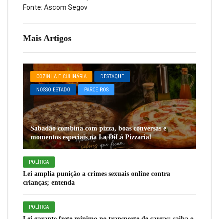
Fonte: Ascom Segov
Mais Artigos
COZINHA E CULINÁRIA
DESTAQUE
NOSSO ESTADO
PARCEIROS
Sabadão combina com pizza, boas conversas e
momentos especiais na La DiLá Pizzaria!
POLÍTICA
Lei amplia punição a crimes sexuais online contra
crianças; entenda
POLÍTICA
Lei garante frete mínimo no transporte de cargas; saiba o