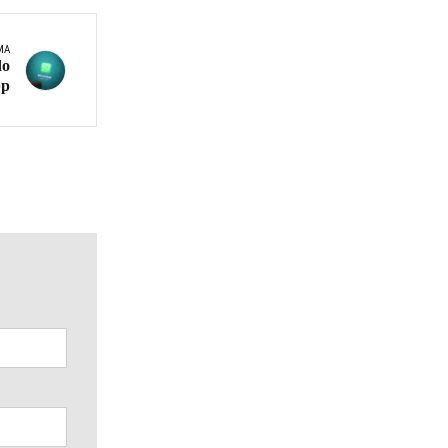
MA
do
pp