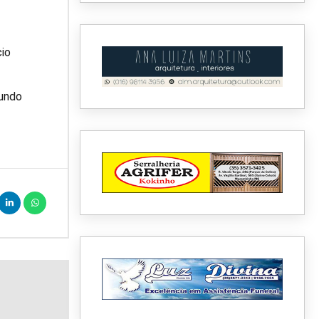
cio
gundo