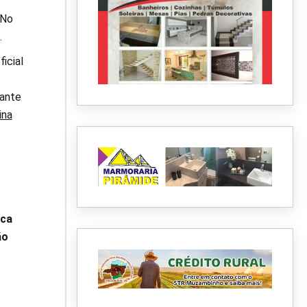
 No
.
icial
pante
ina
oca
ão