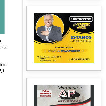
s
as 3
odem
5,1