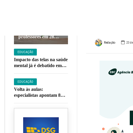
prov
EDUCAÇÃO
estad
MEC autoriza 937
vagas para
professores em 28
institutos federais;
Redação
23 d
veja lista
EDUCAÇÃO
Impacto das telas na saúde
mental já é debatido em
80% das escolas, diz
pesquisa
EDUCAÇÃO
Volta às aulas:
especialistas apontam 8
cuidados essenciais para
ajudar crianças no
retorno à rotina