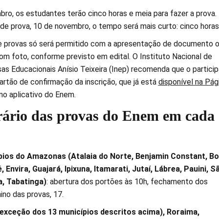
bro, os estudantes terão cinco horas e meia para fazer a prova.
e prova, 10 de novembro, o tempo será mais curto: cinco horas
e provas só será permitido com a apresentação de documento of
om foto, conforme previsto em edital. O Instituto Nacional de
as Educacionais Anísio Teixeira (Inep) recomenda que o partici
artão de confirmação da inscrição, que já está
disponível na Pág
no aplicativo do Enem.
rário das provas do Enem em cada
ípios do Amazonas
(Atalaia do Norte, Benjamin Constant, B
, Envira, Guajará, Ipixuna, Itamarati, Jutaí, Lábrea, Pauini, S
a, Tabatinga)
: abertura dos portões às 10h, fechamento dos
ino das provas, 17.
xceção dos 13 municípios descritos acima), Roraima,