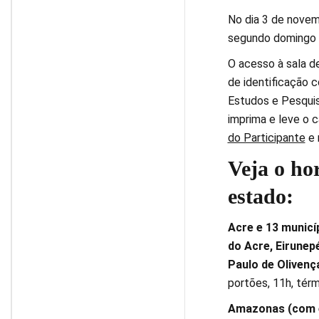
No dia 3 de novem
segundo domingo d
O acesso à sala d
de identificação c
Estudos e Pesquis
imprima e leve o c
do Participante
e 
Veja o ho
estado:
Acre e 13 munic
do Acre, Eirunepé
Paulo de Olivenç
portões, 11h, térm
Amazonas (com e