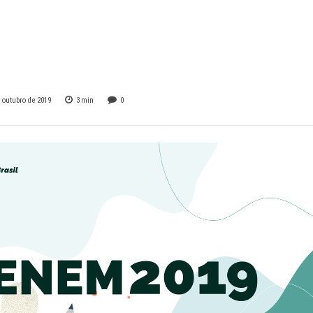
as do Enem em cad
o
e outubro de 2019
3
min
0