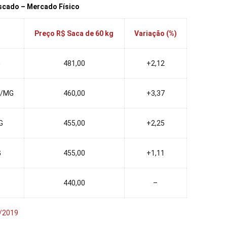
scado – Mercado Físico
Preço R$ Saca de 60 kg
Variação (%)
G
481,00
+2,12
s/MG
460,00
+3,37
G
455,00
+2,25
G
455,00
+1,11
440,00
–
/2019