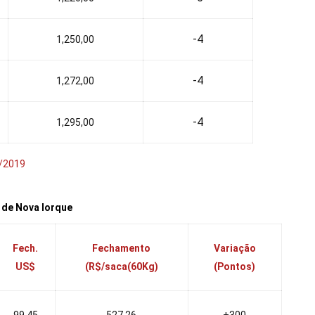
-4
1,250,00
-4
1,272,00
-4
1,295,00
/2019
 de Nova Iorque
Fech.
Fechamento
Variação
US$
(R$/saca(60Kg)
(Pontos)
99,45
527,26
+300