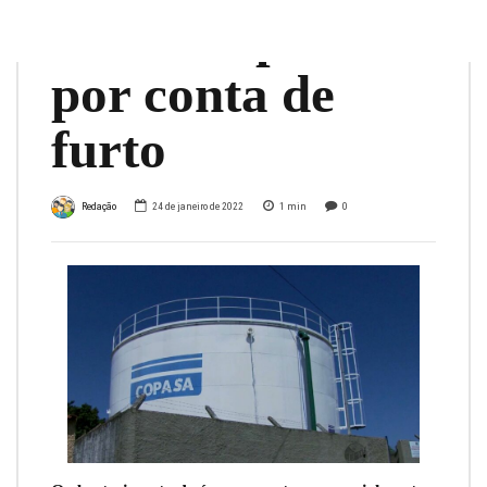
interrompido
por conta de
furto
Redação
24 de janeiro de 2022
1
min
0