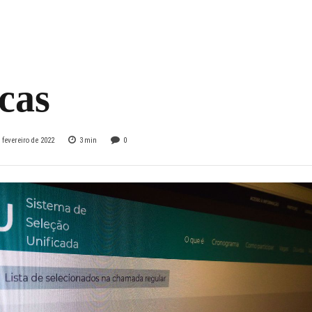
 sistema oferece
 em universidades
cas
 fevereiro de 2022
3
min
0