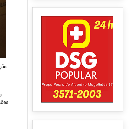
ção
s
ções