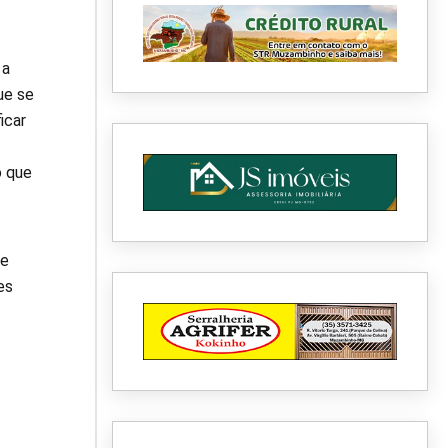
 a
ue se
icar
o que
de
es