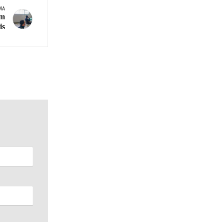
MA
am
is