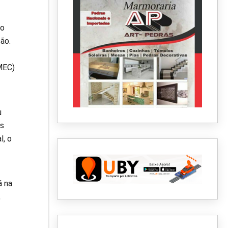
 o
ão.
(MEC)
u
as
l, o
á na
,