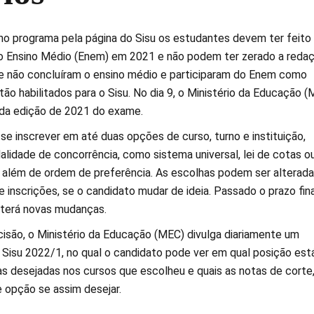
 no programa pela página do Sisu os estudantes devem ter feito
 Ensino Médio (Enem) em 2021 e não podem ter zerado a redaç
 não concluíram o ensino médio e participaram do Enem como
stão habilitados para o Sisu. No dia 9, o Ministério da Educação 
 da edição de 2021 do exame.
se inscrever em até duas opções de curso, turno e instituição,
lidade de concorrência, como sistema universal, lei de cotas o
, além de ordem de preferência. As escolhas podem ser alterad
de inscrições, se o candidato mudar de ideia. Passado o prazo fina
iterá novas mudanças.
ecisão, o Ministério da Educação (MEC) divulga diariamente um
o Sisu 2022/1, no qual o candidato pode ver em qual posição est
as desejadas nos cursos que escolheu e quais as notas de corte
opção se assim desejar.