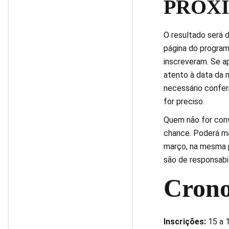
PRÓXI
O resultado será 
página do progra
inscreveram. Se a
atento à data da m
necessário confer
for preciso.
Quem não for con
chance. Poderá man
março, na mesma p
são de responsabil
Cron
Inscrições:
15 a 1