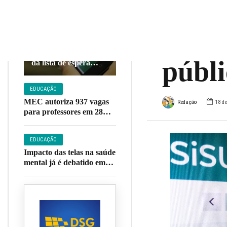
hoje;
EDUCAÇÃO
vagas
Fies começa a
convocar estudantes
públi
da lista de espera
nesta sexta-feira
EDUCAÇÃO
MEC autoriza 937 vagas
Redação
18 de
para professores em 28
institutos federais; veja
lista
EDUCAÇÃO
Impacto das telas na saúde
mental já é debatido em
80% das escolas, diz
pesquisa