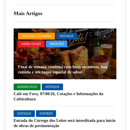
Mais Artigos
COZINHA E CULINÁRIA
DESTAQUE
NOSSA CIDADE
PARCEIROS
Final de semana combina com bons encontros, boa
comida e um toque especial de sabor.
AGRONEGÓCIO
DESTAQUE
Café em Foco, 07/08/26, Cotações e Informações da
Cafeicultura
DESTAQUE
DIVERSOS
Estrada do Córrego dos Leites será interditada para início
de obras de pavimentação