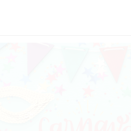
Presentes !!!
 fevereiro de 2022
1
min
0