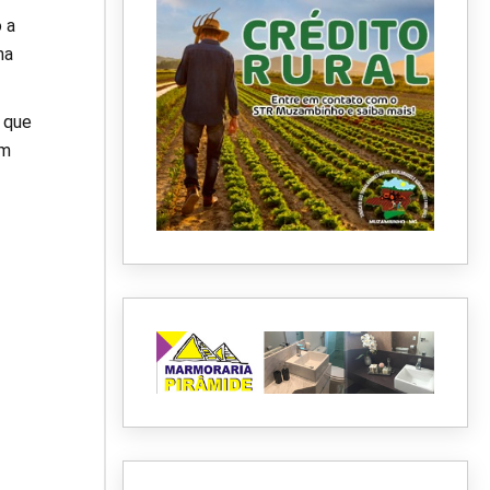
 a
na
 que
om