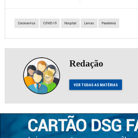
Coronavírus
COVID-19
Hospital
Lavras
Pandemia
Redação
VER TODAS AS MATÉRIAS