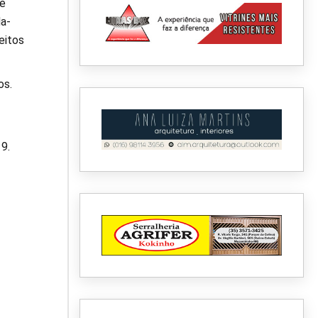
ve
a-
eitos
os.
9.