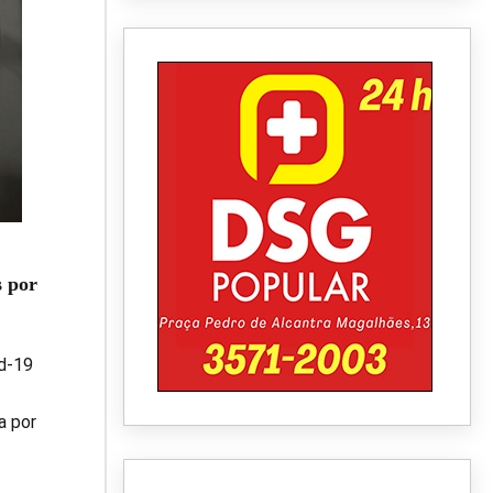
s por
d-19
a por