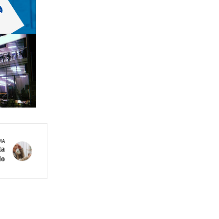
MA
ta
do