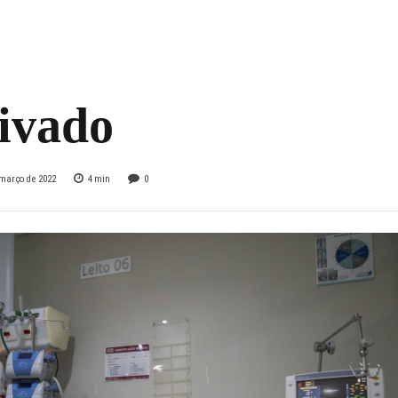
o para atender a
nda do covid-19 é
ivado
 março de 2022
4
min
0