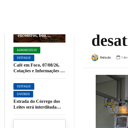
criad
COZINHA E
CULINÁRIA
DESTAQUE
dema
NOSSA CIDADE
Final de semana
combina com bons
PARCEIROS
desat
encontros, boa
comida e um toque
especial de sabor.
AGRONEGÓCIO
Redação
1 de
DESTAQUE
Café em Foco, 07/08/26,
Cotações e Informações da
Cafeicultura
DESTAQUE
DIVERSOS
Estrada do Córrego dos
Leites será interditada
para início de obras de
pavimentação