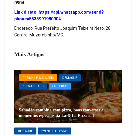
0904
Link direto:
https://api.whatsapp.com/send?
phone=5535991980904
Endereço: Rua Prefeito Joaquim Teixeira Neto, 28 –
Centro, Muzambinho/MG.
Mais Artigos
COZINHA E CULINÁRIA
DESTAQUE
NOSSO ESTADO
PARCEIROS
Sabadão combina com pizza, boas conversas e
momentos especiais na La DiLá Pizzaria!
DESTAQUE
EVENTOS E FESTAS