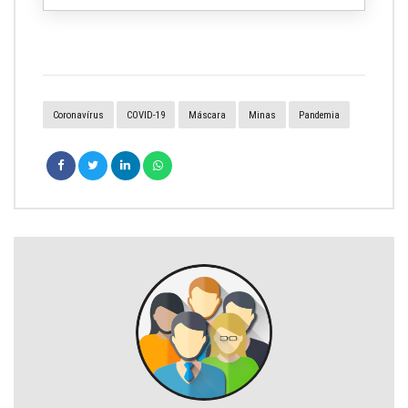
Coronavírus
COVID-19
Máscara
Minas
Pandemia