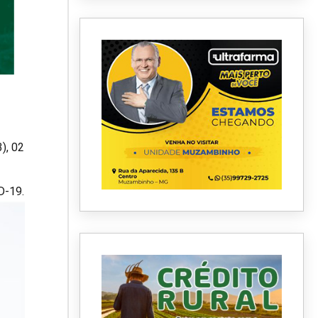
), 02
D-19.