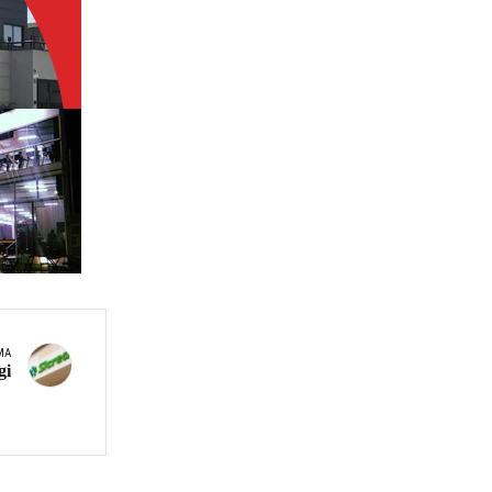
MA
gi