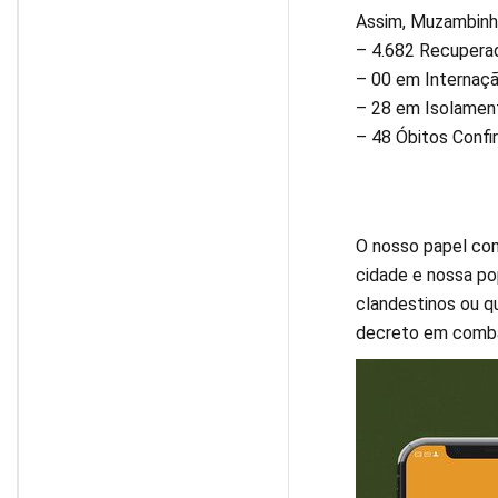
Assim, Muzambinho
– 4.682 Recupera
– 00 em Internaçã
– 28 em Isolament
– 48 Óbitos Confi
O nosso papel co
cidade e nossa po
clandestinos ou q
decreto em comba