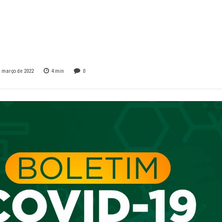
im do dia 15/03/22
ambinho/MG
e março de 2022
4
min
0