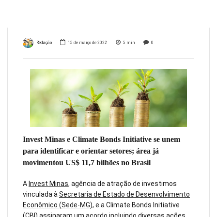
Gerais
Redação
15 de março de 2022
5
min
0
Invest Minas e Climate Bonds Initiative se unem
para identificar e orientar setores; área já
movimentou US$ 11,7 bilhões no Brasil
A
Invest Minas
, agência de atração de investimos
vinculada à
Secretaria de Estado de Desenvolvimento
Econômico (Sede-MG),
e a Climate Bonds Initiative
(CBI) assinaram um acordo incluindo diversas ações