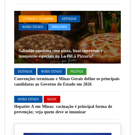
COZINHA E CULINÁRIA
DESTAQUE
NOSSO ESTADO
PARCEIROS
Sabadão combina com pizza, boas conversas e
momentos especiais na La DiLá Pizzaria!
DESTAQUE
NOSSO ESTADO
POLÍTICA
Convenções terminam e Minas Gerais define os principais
candidatos ao Governo do Estado em 2026
NOSSO ESTADO
SAÚDE
Hepatite A em Minas: vacinação é principal forma de
prevenção; veja quem deve se imunizar