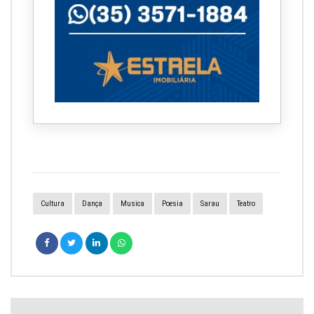
Cultura
Dança
Musica
Poesia
Sarau
Teatro