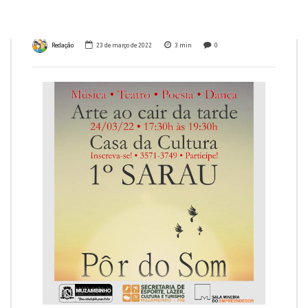
de Muzambinho
Redação
23 de março de 2022
3
min
0