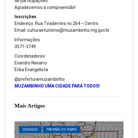
de participações.
Agradecemos a compreensão!
Inscrições
Endereço: Rua Tiradentes no 264 – Centro
Email:
culturaeturismo@muzambinho.mg.gov.br
Informações
3571-3749
Coordenadores
Evandro Navarro
Érika Evangelista
@prefeituramuzambinho
MUZAMBINHO UMA CIDADE PARA TODOS!
Mais Artigos
DESTAQUE
PREVISÃO DO TEMPO