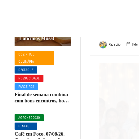
compl
COZINHA E
CULINÁRIA
DESTAQUE
este 
NOSSA CIDADE
O verdadeiro sabor
de Minas tem nome:
PARCEIROS
Laticínios Musa!
Redação
8 de 
COZINHA E
CULINÁRIA
DESTAQUE
NOSSA CIDADE
PARCEIROS
Final de semana combina
com bons encontros, boa
comida e um toque
especial de sabor.
AGRONEGÓCIO
DESTAQUE
Café em Foco, 07/08/26,