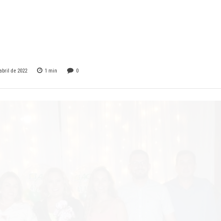
eta seus 47 anos
mês de Abril.
abril de 2022
1
min
0