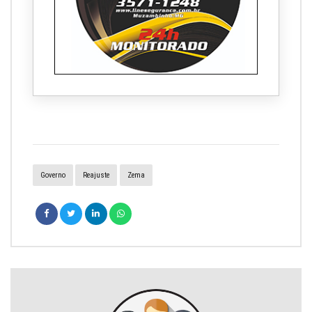
Governo
Reajuste
Zema