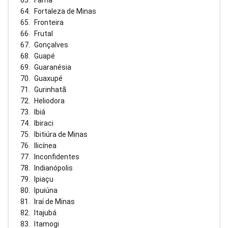
Fama
Fortaleza de Minas
Fronteira
Frutal
Gonçalves
Guapé
Guaranésia
Guaxupé
Gurinhatã
Heliodora
Ibiá
Ibiraci
Ibitiúra de Minas
Ilicínea
Inconfidentes
Indianópolis
Ipiaçu
Ipuiúna
Iraí de Minas
Itajubá
Itamogi