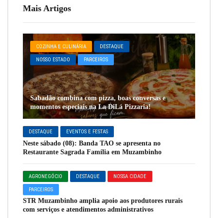
Mais Artigos
COZINHA E CULINÁRIA
DESTAQUE
NOSSO ESTADO
PARCEIROS
Sabadão combina com pizza, boas conversas e
momentos especiais na La DiLá Pizzaria!
DESTAQUE
EVENTOS E FESTAS
Neste sábado (08): Banda TAO se apresenta no
Restaurante Sagrada Família em Muzambinho
AGRONEGÓCIO
DESTAQUE
NOSSA CIDADE
PARCEIROS
STR Muzambinho amplia apoio aos produtores rurais
com serviços e atendimentos administrativos