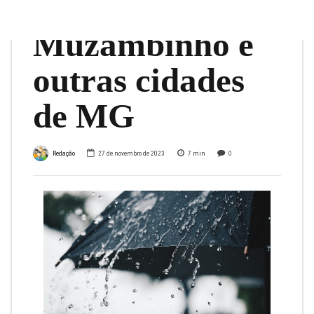
atingir
Muzambinho e
outras cidades
de MG
Redação
27 de novembro de 2023
7
min
0