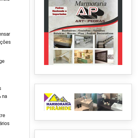
ensar
ações
ge
s
% na
tre
ários