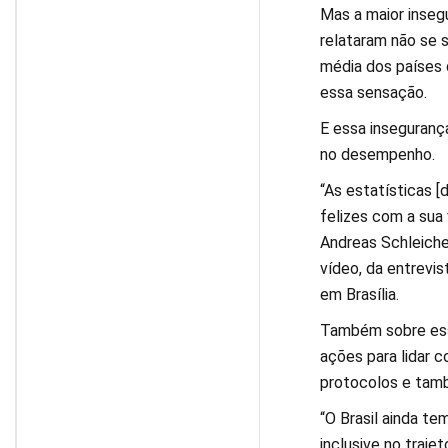
Mas a maior inseg
relataram não se s
média dos países
essa sensação.
E essa inseguranç
no desempenho.
“As estatísticas 
felizes com a sua
Andreas Schleicher
vídeo, da entrevi
em Brasília.
Também sobre essa
ações para lidar c
protocolos e tamb
“O Brasil ainda te
inclusive no traje