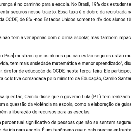
urança é no caminho para a escola. No Brasil, 19% dos estudant
entir seguros nesse trajeto. Essa taxa é o dobro da registrada n
 da OCDE, de 8% -nos Estados Unidos somente 4% dos alunos t
a não tem a ver apenas com o clima escolar, mas também impac
[do Pisa] mostram que os alunos que não estão seguros estão m
 vida, tem mais ansiedade matemática e menor aprendizado”, dis
, diretor de educação da OCDE, nesta terça-feira. Ele participou
sta coletiva comandada pelo ministro da Educação, Camilo Santa
 questão, Camilo disse que o governo Lula (PT) tem realizado
om a questão da violência na escola, como a elaboração de guias
ém a liberação de recursos para as escolas.
m percentual significativo de pessoas que não se sentem segura
to de ida para escola. É um fenômeno que o país precisa enfrenta