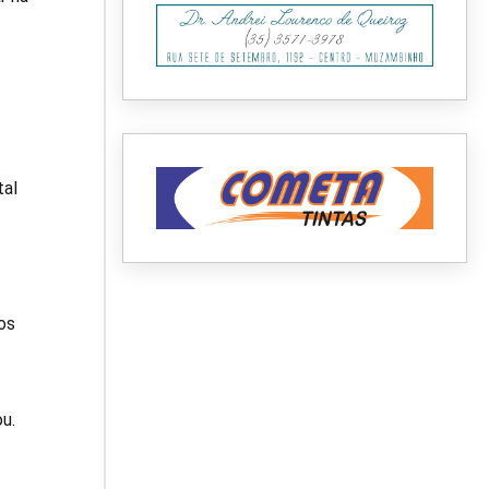
tal
os
u.