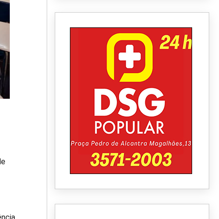
de
ência