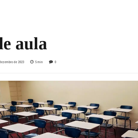
antes brasileiros
e sente seguro na
de aula
 dezembro de 2023
5
min
0