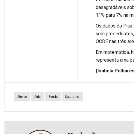
desagradáveis so
11% para 7% na m
Os dados do Pisa 
sem precedentes, 
OCDE nas três áre
Em matemática, h
representa uma pe
(Isabela Palhare
Alunos
Aula
Escola
Segurança