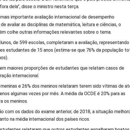
ra dela”, disse o ministro nesta terça.
e mais importante avaliação internacional de desempenho
de avaliar as disciplinas de matemática, leitura e ciências, o
m colhe outras informações relevantes sobre o tema.
 alunos, de 599 escolas, completaram a avaliação, representando
ões estudantes de 15 anos (estima-se que 76% da população to
os).
tem maiores proporções de estudantes que relatam casos de
ração internacional.
meninas e 26% dos meninos relataram terem sido vítimas de at
menos algumas vezes por mês. A média da OCDE é 20% para as
a os meninos.
 com os dados do exame anterior, de 2018, a situação melhoro
anto na média internacional dos países ricos.
estudantes relataram que outros estudantes espalharam boatos