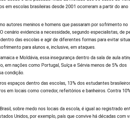
os em escolas brasileiras desde 2001 ocorreram a partir do ano
mo autores meninos e homens que passaram por sofrimento no
 O cenário evidencia a necessidade, segundo especialistas, de p
dentro das escolas e agir de diferentes formas para evitar situ
ofrimento para alunos e, inclusive, em ataques.
maica e Moldávia, essa insegurança dentro da sala de aula atin
do, em nações como Portugal, Suíça e Sérvia menos de 5% dos
sa condição.
ros espaços dentro das escolas, 13% dos estudantes brasileiro
os em locais como corredor, refeitórios e banheiros. Contra 10
Brasil, sobre medo nos locais da escola, é igual ao registrado en
tados Unidos, por exemplo, país que convive há décadas com v