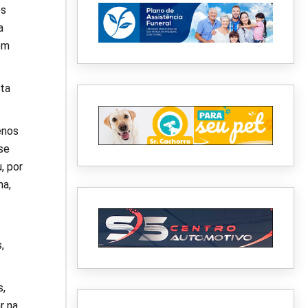
es
a
êm
ta
enos
se
, por
na,
,
s,
r na