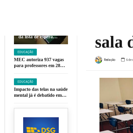
estud
EDUCAÇÃO
não s
Fies começa a
convocar estudantes
sala 
da lista de espera
nesta sexta-feira
EDUCAÇÃO
MEC autoriza 937 vagas
Redação
6 de
para professores em 28
institutos federais; veja
lista
EDUCAÇÃO
Impacto das telas na saúde
mental já é debatido em
80% das escolas, diz
pesquisa