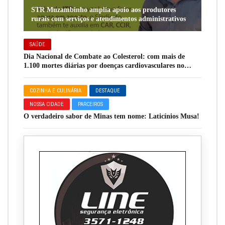
STR Muzambinho amplia apoio aos produtores
rurais com serviços e atendimentos administrativos
SAÚDE
Dia Nacional de Combate ao Colesterol: com mais de
1.100 mortes diárias por doenças cardiovasculares no
Brasil, novo remédio oral surge como aliado para
pacientes de alto risco
COZINHA E CULINÁRIA
DESTAQUE
NOSSA CIDADE
PARCEIROS
O verdadeiro sabor de Minas tem nome: Laticínios Musa!