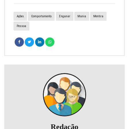
Ações
Comportamento
Enganar
Mania
Mentira
Pessoa
Redação