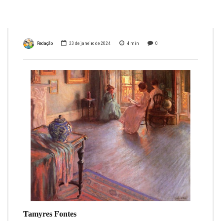
outros
Redação
23 de janeiro de 2024
4
min
0
Tamyres Fontes