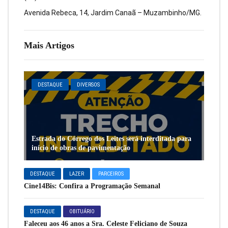
Avenida Rebeca, 14, Jardim Canaã – Muzambinho/MG.
Mais Artigos
DESTAQUE
DIVERSOS
Estrada do Córrego dos Leites será interditada para
início de obras de pavimentação
DESTAQUE
LAZER
PARCEIROS
Cine14Bis: Confira a Programação Semanal
DESTAQUE
OBITUÁRIO
Faleceu aos 46 anos a Sra. Celeste Feliciano de Souza