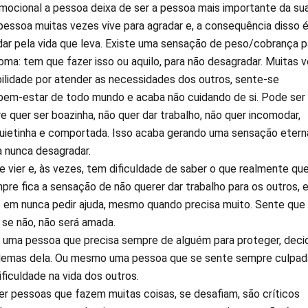
ocional a pessoa deixa de ser a pessoa mais importante da su
 pessoa muitas vezes vive para agradar e, a consequência disso 
dar pela vida que leva. Existe uma sensação de peso/cobrança p
oma: tem que fazer isso ou aquilo, para não desagradar. Muitas 
lidade por atender as necessidades dos outros, sente-se
bem-estar de todo mundo e acaba não cuidando de si. Pode ser
 quer ser boazinha, não quer dar trabalho, não quer incomodar,
uietinha e comportada. Isso acaba gerando uma sensação etern
a nunca desagradar.
e vier e, às vezes, tem dificuldade de saber o que realmente que
pre fica a sensação de não querer dar trabalho para os outros, e
em nunca pedir ajuda, mesmo quando precisa muito. Sente que
 se não, não será amada.
ma pessoa que precisa sempre de alguém para proteger, decid
oblemas dela. Ou mesmo uma pessoa que se sente sempre culpad
ficuldade na vida dos outros.
pessoas que fazem muitas coisas, se desafiam, são críticos