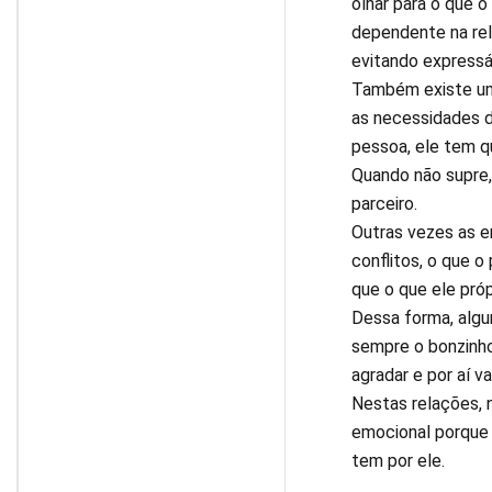
olhar para o que 
dependente na rel
evitando expressá-
Também existe uma
as necessidades d
pessoa, ele tem q
Quando não supre
parceiro.
Outras vezes as e
conflitos, o que 
que o que ele pró
Dessa forma, algu
sempre o bonzinho,
agradar e por aí vai
Nestas relações, 
emocional porque 
tem por ele.