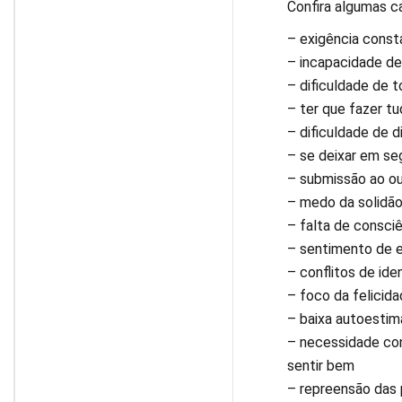
Confira algumas c
– exigência const
– incapacidade de
– dificuldade de 
– ter que fazer tu
– dificuldade de d
– se deixar em se
– submissão ao ou
– medo da solidã
– falta de consci
– sentimento de e
– conflitos de id
– foco da felicid
– baixa autoestim
– necessidade con
sentir bem
– repreensão das 