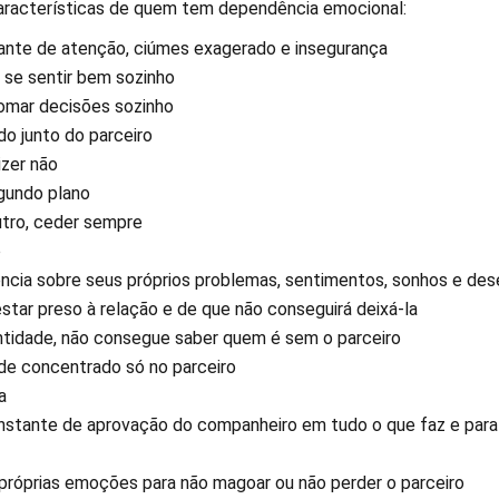
aracterísticas de quem tem dependência emocional:
ante de atenção, ciúmes exagerado e insegurança
 se sentir bem sozinho
tomar decisões sozinho
do junto do parceiro
izer não
gundo plano
tro, ceder sempre
o
ência sobre seus próprios problemas, sentimentos, sonhos e des
star preso à relação e de que não conseguirá deixá-la
entidade, não consegue saber quem é sem o parceiro
ade concentrado só no parceiro
a
stante de aprovação do companheiro em tudo o que faz e para
próprias emoções para não magoar ou não perder o parceiro