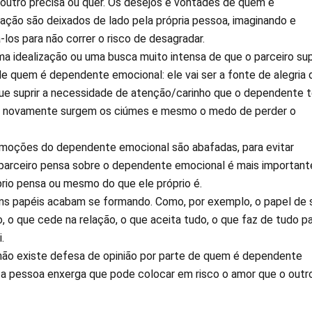
o outro precisa ou quer. Os desejos e vontades de quem é
ação são deixados de lado pela própria pessoa, imaginando e
los para não correr o risco de desagradar.
 idealização ou uma busca muito intensa de que o parceiro su
e quem é dependente emocional: ele vai ser a fonte de alegria 
ue suprir a necessidade de atenção/carinho que o dependente 
, novamente surgem os ciúmes e mesmo o medo de perder o
moções do dependente emocional são abafadas, para evitar
o parceiro pensa sobre o dependente emocional é mais important
prio pensa ou mesmo do que ele próprio é.
ns papéis acabam se formando. Como, por exemplo, o papel de 
 o que cede na relação, o que aceita tudo, o que faz de tudo p
.
não existe defesa de opinião por parte de quem é dependente
a pessoa enxerga que pode colocar em risco o amor que o outr