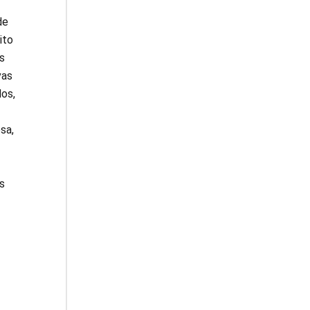
de
ito
s
vas
dos,
sa,
s