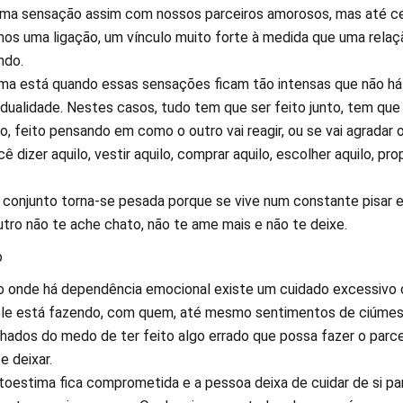
uma sensação assim com nossos parceiros amorosos, mas até c
amos uma ligação, um vínculo muito forte à medida que uma relaç
ndo.
ma está quando essas sensações ficam tão intensas que não h
dualidade. Nestes casos, tudo tem que ser feito junto, tem que
o, feito pensando em como o outro vai reagir, ou se vai agradar 
ê dizer aquilo, vestir aquilo, comprar aquilo, escolher aquilo, pro
m conjunto torna-se pesada porque se vive num constante pisar 
tro não te ache chato, não te ame mais e não te deixe.
o
o onde há dependência emocional existe um cuidado excessivo
 ele está fazendo, com quem, até mesmo sentimentos de ciúme
ados do medo de ter feito algo errado que possa fazer o parce
e deixar.
toestima fica comprometida e a pessoa deixa de cuidar de si pa