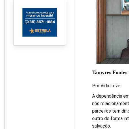
praças, a vida repousa
Tamyres Fontes
Por Vida Leve
A dependência emo
nos relacionamen
parceiros tem dif
outro de forma int
salvação.