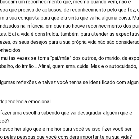
buscam um reconhecimento que, mesmo quando vem, não é
essoa que precisa de aplausos, de reconhecimento pelo que fez, 
m a sua conquista para que ela sinta que valha alguma coisa. Mu
ndizados na infância, em que não houve reconhecimento dos pai
as. E aí a vida é construída, também, para atender as expectati
vezes, os seus desejos para a sua própria vida não são considera
onhecidos.
muitas vezes se torna “pai/mãe” dos outros, do marido, da espo
balho, do irmão… Afinal, quem ama, cuida. Mas e o autocuidado,
algumas reflexões e talvez você tenha se identificado com algun
dependência emocional
fazer uma escolha sabendo que vai desagradar alguém que é
você?
 escolher algo que é melhor para você se isso fizer você ser
ado pelas pessoas que você considera importante na sua vida?