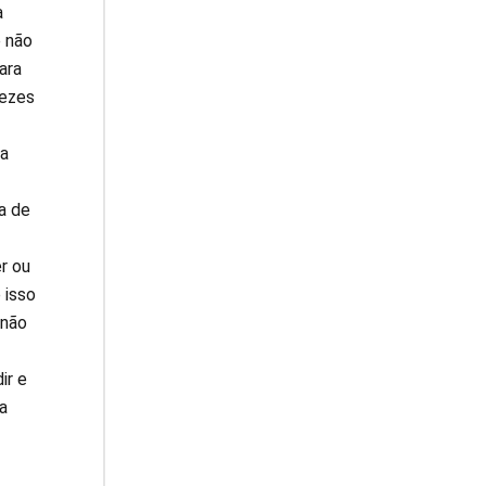
a
é não
ara
vezes
 a
a de
r ou
 isso
 não
ir e
a