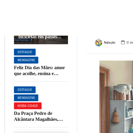
depe
DESTAQUE
MENSAGENS
NOSSA CIDADE
como 
Calçadas são dos
pedestres: uso de
bicicletas em passeios
públicos gera
Redação
31 de
preocupação em
DESTAQUE
Muzambinho
MENSAGENS
Feliz Dia das Mães: amor
que acolhe, ensina e
transforma gerações
DESTAQUE
MENSAGENS
NOSSA CIDADE
Da Praça Pedro de
Alcântara Magalhães,
onde a cidade respira e se
reconhece. Porque nas