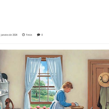
ndência emocional 
identificar
 janeiro de 2024
9
min
0