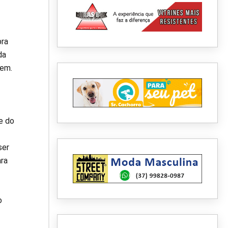
pra
da
tem.
e do
ser
ara
o