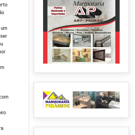
erto
ão
á um
 ser
ou
por
em
 com
s
iro
ra