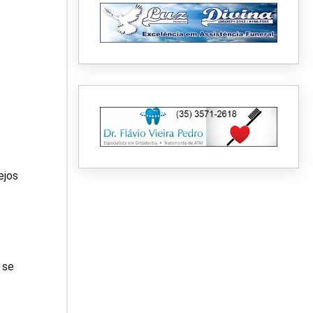
ejos
 se