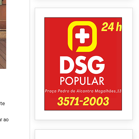
nte
r ao