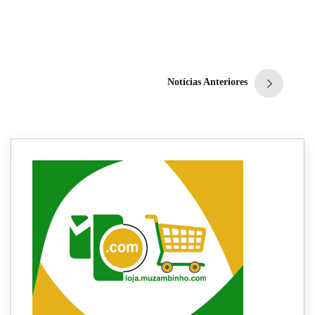
DTM: Saiba as causas
desse problema
Redação
1 de fevereiro de 2022
9
min
0
Notícias Anteriores