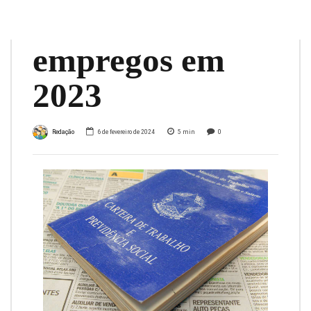
cada 10
empregos em
2023
Redação
6 de fevereiro de 2024
5
min
0