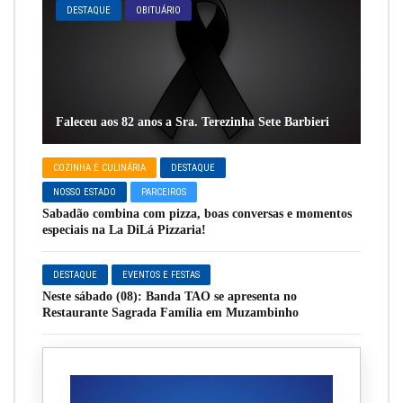
DESTAQUE
OBITUÁRIO
Faleceu aos 82 anos a Sra. Terezinha Sete Barbieri
COZINHA E CULINÁRIA
DESTAQUE
NOSSO ESTADO
PARCEIROS
Sabadão combina com pizza, boas conversas e momentos
especiais na La DiLá Pizzaria!
DESTAQUE
EVENTOS E FESTAS
Neste sábado (08): Banda TAO se apresenta no
Restaurante Sagrada Família em Muzambinho