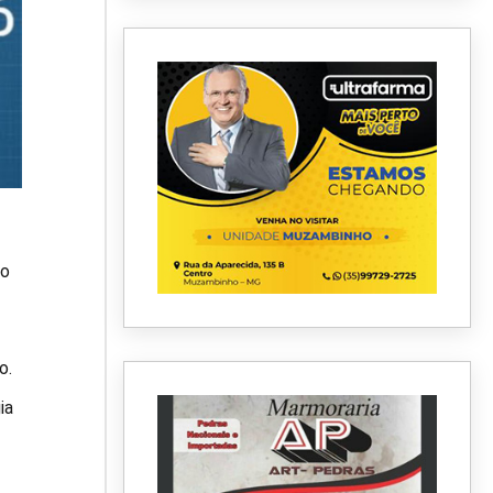
po
o.
ia