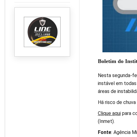
supera dois terços da safra
e atinge 67,3%
Boletim do Insti
Nesta segunda-fei
instável em todas
áreas de instabili
Há risco de chuva
Clique aqui
para co
(Inmet).
Fonte
: Agência M