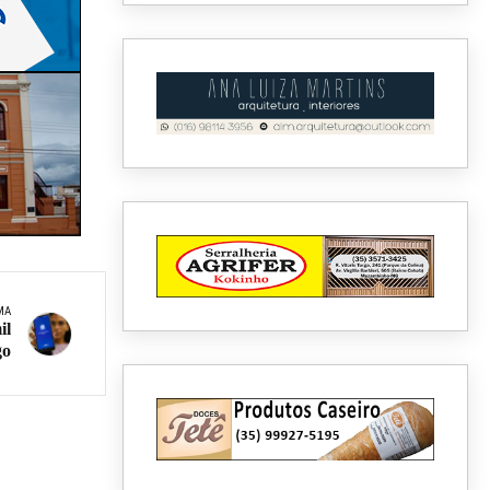
MA
il
go