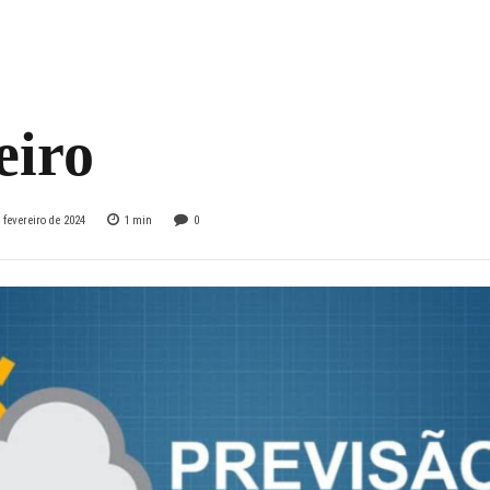
s Gerais nesta
da-feira, 19 de
eiro
 fevereiro de 2024
1
min
0