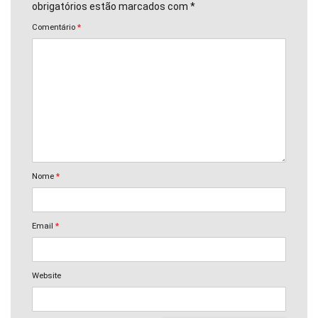
obrigatórios estão marcados com *
Comentário
*
Nome
*
Email
*
Website