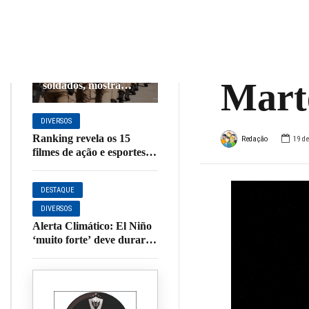
para 
DIVERSOS
próx
PMs do Brasil têm
mais sargentos do que
Mart
soldados, mostra
pesquisa
DIVERSOS
Ranking revela os 15
Redação
19 de
filmes de ação e esportes
de combate mais
pesquisados pelos
DESTAQUE
brasileiros
DIVERSOS
Alerta Climático: El Niño
‘muito forte’ deve durar
até 2027 e trazer desastres
ao Brasil