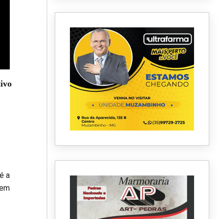
ivo
é a
 em