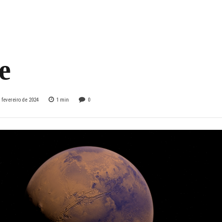
participar da
ima missão em
e
 fevereiro de 2024
1
min
0