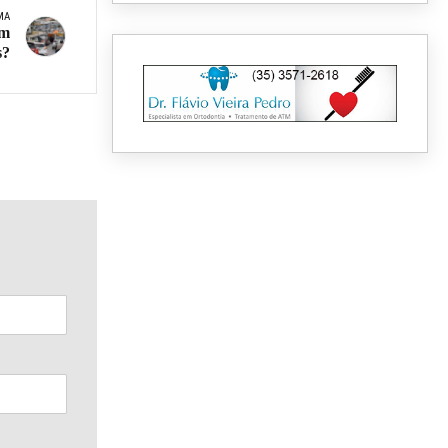
MA
em
s?