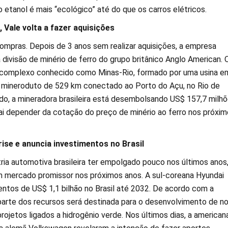
o etanol é mais “ecológico” até do que os carros elétricos.
 Vale volta a fazer aquisições
compras. Depois de 3 anos sem realizar aquisições, a empresa
divisão de minério de ferro do grupo britânico Anglo American. 
 complexo conhecido como Minas-Rio, formado por uma usina e
 mineroduto de 529 km conectado ao Porto do Açu, no Rio de
rdo, a mineradora brasileira está desembolsando US$ 157,7 milhõ
vai depender da cotação do preço de minério ao ferro nos próxim
rise e anuncia investimentos no Brasil
ria automotiva brasileira ter empolgado pouco nos últimos anos,
 mercado promissor nos próximos anos. A sul-coreana Hyundai
entos de US$ 1,1 bilhão no Brasil até 2032. De acordo com a
parte dos recursos será destinada para o desenvolvimento de n
rojetos ligados a hidrogênio verde. Nos últimos dias, a american