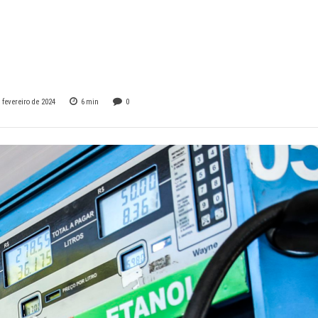
es dos carros
leiros
 fevereiro de 2024
6
min
0