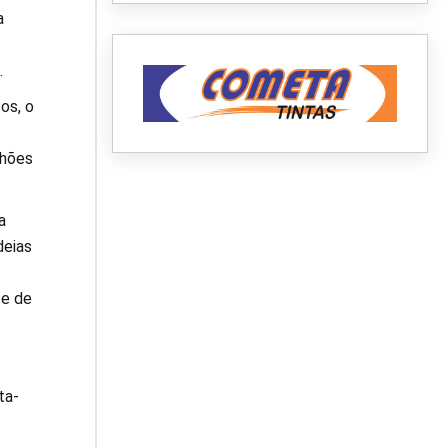
a
.
os, o
lhões
a
deias
 e de
ta-