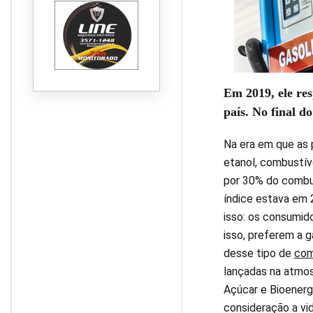
Em 2019, ele re
país. No final d
Na era em que as 
etanol, combustív
por 30% do combus
índice estava em 2
isso: os consumid
isso, preferem a 
desse tipo de
com
lançadas na atmos
Açúcar e Bioenerg
consideração a vid