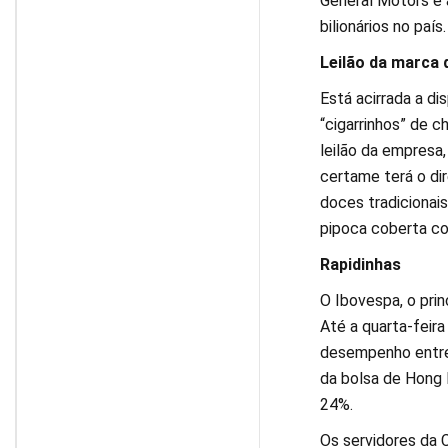
General Motors e 
bilionários no país.
Leilão da marca 
Está acirrada a d
“cigarrinhos” de c
leilão da empresa
certame terá o dir
doces tradiciona
pipoca coberta c
Rapidinhas
O Ibovespa, o prin
Até a quarta-feira
desempenho entre 
da bolsa de Hong 
24%.
Os servidores da 