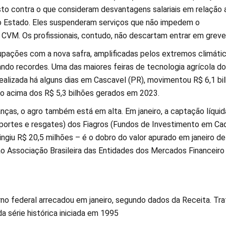
to contra o que consideram desvantagens salariais em relação 
do Estado. Eles suspenderam serviços que não impedem o
CVM. Os profissionais, contudo, não descartam entrar em greve
pações com a nova safra, amplificadas pelos extremos climátic
ndo recordes. Uma das maiores feiras de tecnologia agrícola do
realizada há alguns dias em Cascavel (PR), movimentou R$ 6,1 bi
o acima dos R$ 5,3 bilhões gerados em 2023.
nças, o agro também está em alta. Em janeiro, a captação líquid
aportes e resgates) dos Fiagros (Fundos de Investimento em Ca
tingiu R$ 20,5 milhões – é o dobro do valor apurado em janeiro de
o Associação Brasileira das Entidades dos Mercados Financeiro
rno federal arrecadou em janeiro, segundo dados da Receita. Tra
da série histórica iniciada em 1995