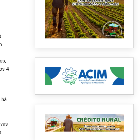
O
m
es,
os 4
 há
ovas
a