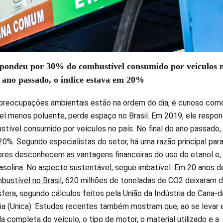
spondeu por 30% do combustível consumido por veículos 
o ano passado, o índice estava em 20%
preocupações ambientais estão na ordem do dia, é curioso com
el menos poluente, perde espaço no Brasil. Em 2019, ele respo
tível consumido por veículos no país. No final do ano passado,
0%. Segundo especialistas do setor, há uma razão principal par
ores desconhecem as vantagens financeiras do uso do etanol e,
gasolina. No aspecto sustentável, segue imbatível. Em 20 anos d
bustível no Brasil
, 620 milhões de toneladas de CO2 deixaram d
fera, segundo cálculos feitos pela União da Indústria de Cana-d
ia (Unica). Estudos recentes também mostram que, ao se levar
a completa do veículo, o tipo de motor, o material utilizado e a