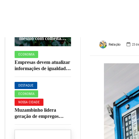
tanqu
AGRONEGÓCIO
ECONOMIA
brasi
Preços do café
avançam em julho
mesmo com colheita
em fase final
Redação
23 de
ECONOMIA
Empresas devem atualizar
informações de igualdade
salarial entre homens e
mulheres até o fim do mês
DESTAQUE
ECONOMIA
NOSSA CIDADE
Muzambinho lidera
geração de empregos
formais na microrregião
da AMOG em junho