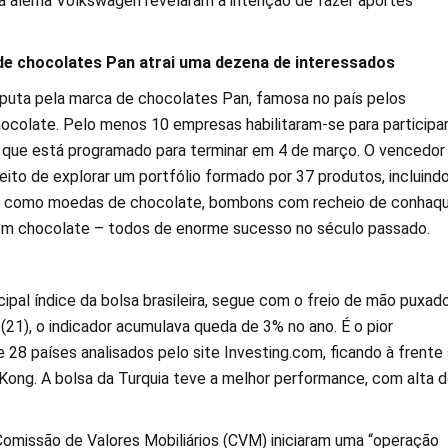
a alemã Volkswagen revelaram a intenção de fazer aportes
de chocolates Pan atrai uma dezena de interessados
isputa pela marca de chocolates Pan, famosa no país pelos
hocolate. Pelo menos 10 empresas habilitaram-se para participa
, que está programado para terminar em 4 de março. O vencedor
eito de explorar um portfólio formado por 37 produtos, incluind
is como moedas de chocolate, bombons com recheio de conhaq
om chocolate – todos de enorme sucesso no século passado.
cipal índice da bolsa brasileira, segue com o freio de mão puxado
 (21), o indicador acumulava queda de 3% no ano. É o pior
28 países analisados pelo site Investing.com, ficando à frente
Kong. A bolsa da Turquia teve a melhor performance, com alta 
Comissão de Valores Mobiliários (CVM) iniciaram uma “operação