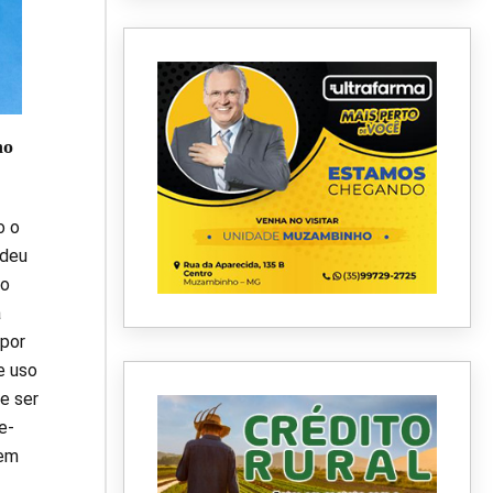
no
o o
ndeu
 o
a
 por
e uso
e ser
e-
 em