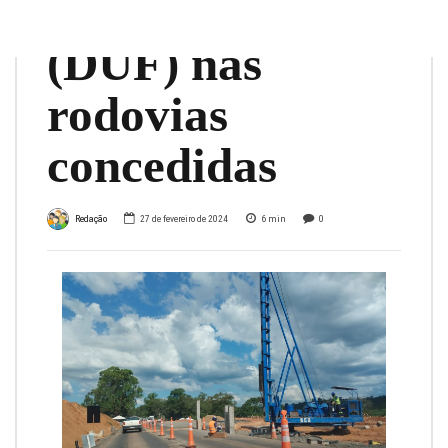
Frequente
(DUF) nas
rodovias
concedidas
Redação
27 de fevereiro de 2024
6
min
0